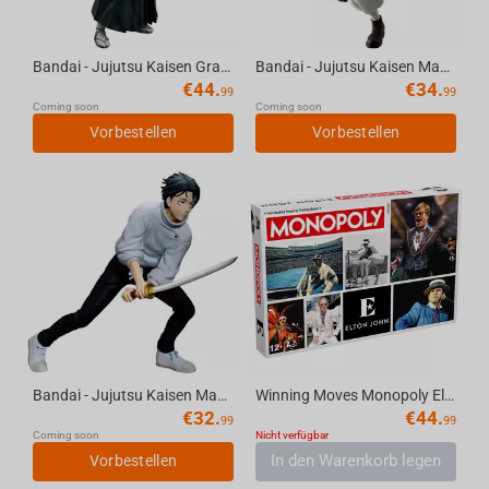
Bandai - Jujutsu Kaisen Grandista- Zenin Naoya Figure
Bandai - Jujutsu Kaisen Maximatic- Choso
€
44.
€
34.
99
99
Coming soon
Coming soon
Vorbestellen
Vorbestellen
Bandai - Jujutsu Kaisen Maximatic -Yuta Okkotsu Culling Game version
Winning Moves Monopoly Elton John English
€
32.
€
44.
99
99
Coming soon
Nicht verfügbar
In den Warenkorb legen
Vorbestellen