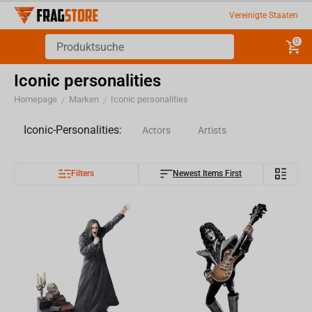
Vereinigte Staaten
0
Iconic personalities
Homepage
Marken
Iconic personalities
/
/
Iconic-Personalities:
Actors
Artists
Filters
Newest Items First
Musicians
Authors