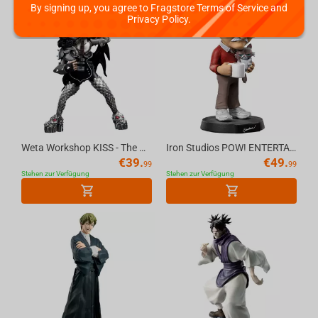
By signing up, you agree to Fragstore Terms of Service and
Privacy Policy.
Weta Workshop KISS - The Demon Mini Epics Figure
Iron Studios POW! ENTERTAINMENT - Stan Lee with Grumpy Cat MiniCo Figure
€
39.
€
49.
99
99
Stehen zur Verfügung
Stehen zur Verfügung