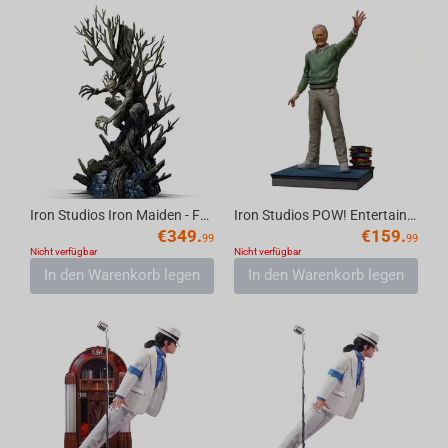
Iron Studios Iron Maiden - Fear Of The Dark Eddie Statue Art Scale 1/10
Iron Studios POW! Entertainment - Stan Lee Legendary Years Statue Art Scale 1/10
€
349.
€
159.
99
99
Nicht verfügbar
Nicht verfügbar
In den Warenkorb legen
In den Warenkorb legen