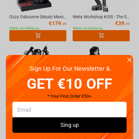
Ozzy Osbourne (Music Maniacs) 1:10 Scale Resin Statue - McFarlane Toys
Weta Workshop KISS - The Spaceman Mini Epics Figure
€
179.
€
39.
99
99
Stehen zur Verfügung
Stehen zur Verfügung
Sign Up For Our Newsletter &
GET €10 OFF
* Your First Order €50+
Weta Workshop KISS - The Catman Mini Epics Figure
Weta Workshop KISS - The Starchild Mini Epics Figure
€
39.
€
39.
99
99
Stehen zur Verfügung
Stehen zur Verfügung
Sing up