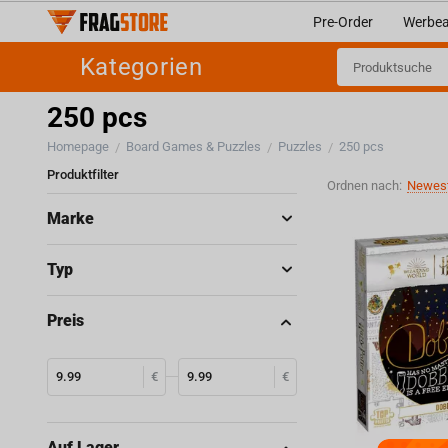
Pre-Order
Werbea
Kategorien
250 pcs
Homepage
Board Games & Puzzles
Puzzles
250 pcs
/
/
/
Produktfilter
Ordnen nach:
Newest
Marke
Typ
Preis
€
€
Auf Lager