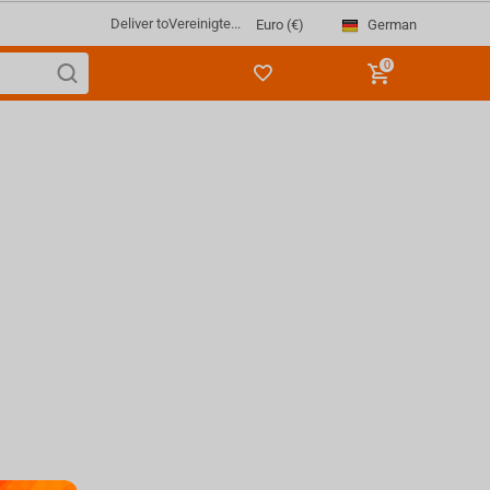
Deliver to
Vereinigte...
German
Euro (€)
0