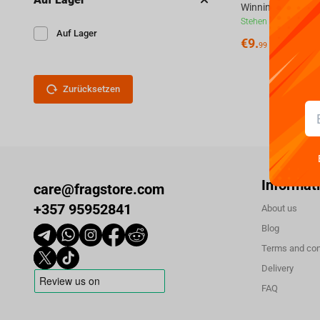
Stehen zur Verfügun
Auf Lager
€
9.
99
Zurücksetzen
Informat
care@fragstore.com
+357 95952841
About us
Blog
Terms and con
Delivery
FAQ