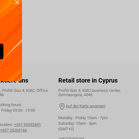
.
ktiere uns
Retail store in Cyprus
 Profiti Ilias 4, KIBC, Office
Profiti Ilias 4, KIBC business center,
46
Germasogeia, 4046
orking hours:
Auf der Karte anzeigen
Friday 09:00 - 19:00
Monday - Friday 10am - 7pm
Saturday: 10am - 4pm
esalers:
+357 95952841
(GMT+3)
+357 25260166
+35725260166