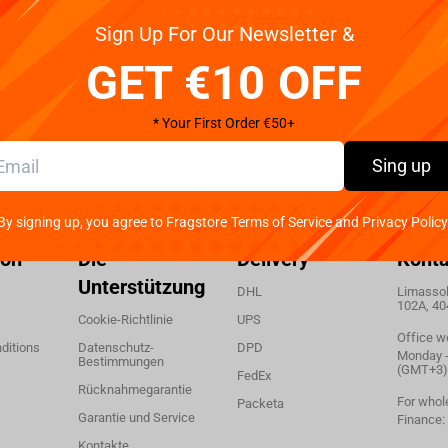
Winning Moves Harry Potter - Dobby Puzzle 250pcs
Sign Up For Our Newsletter &
g
GET €10 OFF
* Your First Order €50+
Sing up
By signing up, you agree to Fragstore Terms of Service and Privacy Policy
ion
Die
Delivery
Konta
Unterstützung
DHL
Limassol,
102A, 40
Cookie-Richtlinie
UPS
Office w
ditions
Datenschutz-
DPD
Monday - 
Bestimmungen
(GMT+3)
FedEx
Rücknahmegarantie
For whol
Packeta
Garantie und Service
Finance:
Kontakte