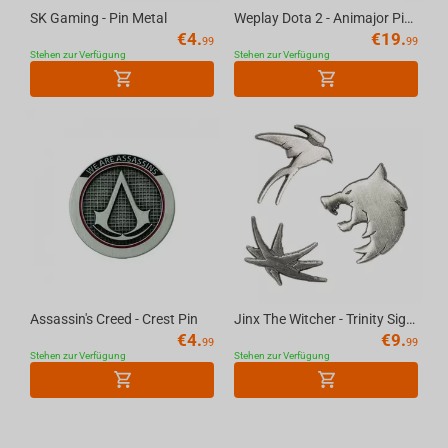
SK Gaming - Pin Metal
Weplay Dota 2 - Animajor Pin Set of 3
€
4.
€
19.
99
99
Stehen zur Verfügung
Stehen zur Verfügung
Assassin's Creed - Crest Pin
Jinx The Witcher - Trinity Sigils Pin Set of 3
€
4.
€
9.
99
99
Stehen zur Verfügung
Stehen zur Verfügung