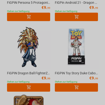
FiGPiN Persona 5 Protagonist Pin #210
FiGPin Android 21 - Dragon Ball FighterZ #208 Collectible Pin
€
9.
€
9.
99
99
Stehen zur Verfügung
Stehen zur Verfügung
FiGPiN Dragon Ball FighterZ Gotenks #207
FiGPiN Toy Story Duke Caboom #198
€
9.
€
9.
99
99
Stehen zur Verfügung
Stehen zur Verfügung