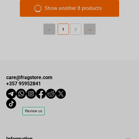
Show another 8 products
1
2
care@fragstore.com
+357 95952841
Information