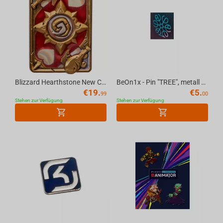
Blizzard Hearthstone New Card Back Pin
BeOn1x - Pin "TREE", metall blue, 40 mm
€
19.
€
5.
99
00
Stehen zur Verfügung
Stehen zur Verfügung