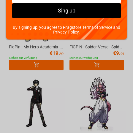
Sing up
By signing up, you agree to Fragstore Terms of Service and
Privacy Policy.
FigPin - My Hero Academia - All Might - Silver Age XL - X4
FiGPiN - Spider-Verse - Spider-Man Noir 316
€
19.
€
9.
99
99
Stehen zur Verfügung
Stehen zur Verfügung