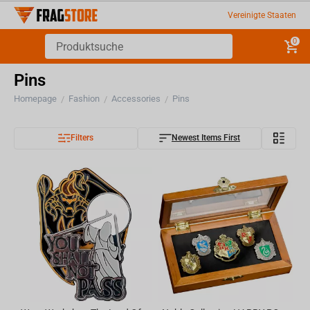
Vereinigte Staaten
0
Pins
Homepage
Fashion
Accessories
Pins
/
/
/
Filters
Newest Items First