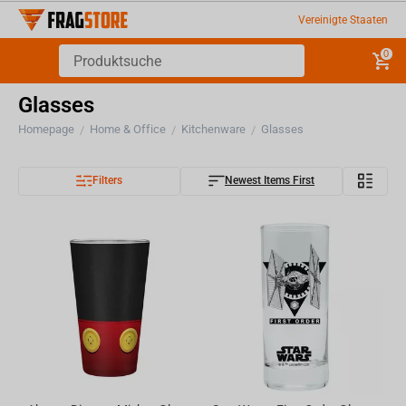
Vereinigte Staaten
0
Glasses
Homepage
Home & Office
Kitchenware
Glasses
/
/
/
Filters
Newest Items First