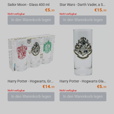
Sailor Moon - Glass 400 ml
Star Wars - Darth Vader, a Stormtrooper and a Tie Fighter! Glass Set of 3, 290 ml
€
5.
€
15.
99
99
Nicht verfügbar
Nicht verfügbar
In den Warenkorb legen
In den Warenkorb legen
Harry Potter - Hogwarts, Gryffindor and Slytherin Glass Set of 3, 290 ml
Harry Potter - Hogwarts Glass 290 ml
€
14.
€
5.
99
99
Nicht verfügbar
Nicht verfügbar
In den Warenkorb legen
In den Warenkorb legen