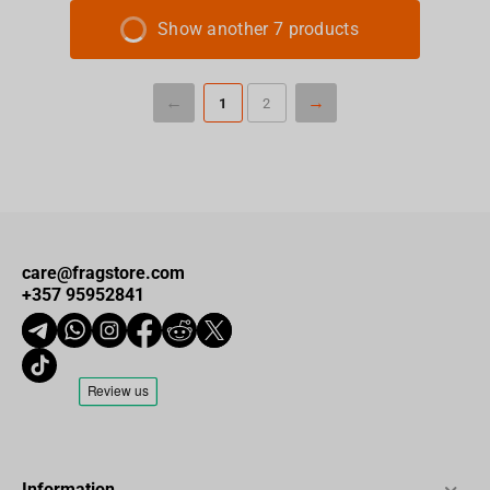
Show another 7 products
1
2
care@fragstore.com
+357 95952841
Information