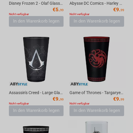
Disney Frozen 2 - Olaf Glass 400 ml
Abysse DC Comics - Harley Quinn Glass, 400 ml
€
5.
€
9.
99
99
Nicht verfügbar
Nicht verfügbar
In den Warenkorb legen
In den Warenkorb legen
Assassin's Creed - Large Glass Mug 400 ml
Game of Thrones - Targaryen Glass 400 ml
€
9.
€
9.
99
99
Nicht verfügbar
Nicht verfügbar
In den Warenkorb legen
In den Warenkorb legen