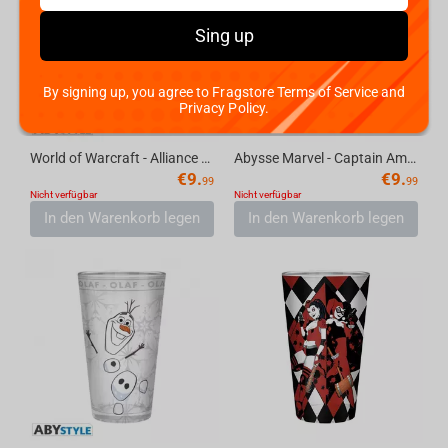
Sing up
By signing up, you agree to Fragstore Terms of Service and
Privacy Policy.
World of Warcraft - Alliance Glass 400 ml
Abysse Marvel - Captain America Large Glass, 400ml
€
9.
€
9.
99
99
Nicht verfügbar
Nicht verfügbar
In den Warenkorb legen
In den Warenkorb legen