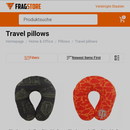
Vereinigte Staaten
0
Travel pillows
Homepage
Home & Office
Pillows
Travel pillows
/
/
/
Filters
Newest Items First