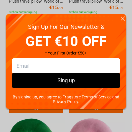
Plush travel pillow "World of Tanks" Black logos, 36 cm
Plush travel pillow "World of Tanks" Red pattern, 36 cm
€
15.
€
15.
99
99
Stehen zur Verfügung
Stehen zur Verfügung
Sign Up For Our Newsletter &
GET €10 OFF
* Your First Order €50+
Sing up
Plush travel pillow "Harry Potter Collection" Hogwarts Logo, 36 cm
Pillow - Headrest World of Tanks "Logo" for gaming chairs
€
17.
€
9.
By signing up, you agree to Fragstore Terms of Service and
99
99
Stehen zur Verfügung
Stehen zur Verfügung
Privacy Policy.