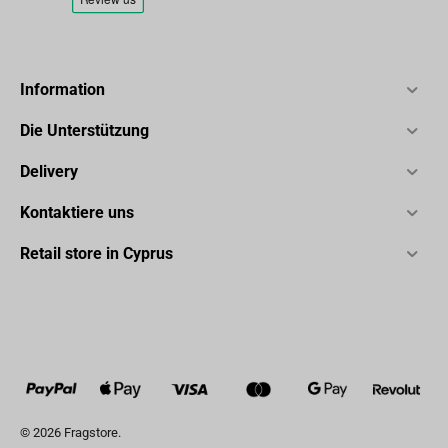
Information
Die Unterstützung
Delivery
Kontaktiere uns
Retail store in Cyprus
© 2026 Fragstore.