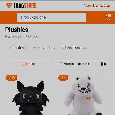
Vereinigte Staaten
0
Plushies
Homepage
Plushies
/
Plushies:
Plush Animals
Plush Characters
Filters
Newest Items First
-
38%
-
5%