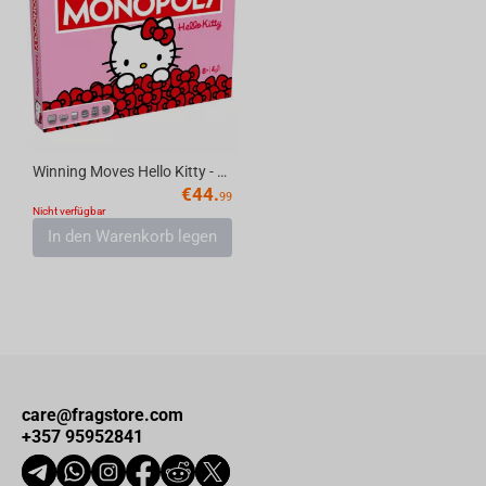
Winning Moves Hello Kitty - Monopoly English
€
44.
99
Nicht verfügbar
In den Warenkorb legen
care@fragstore.com
+357 95952841