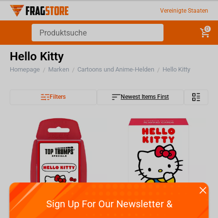
Vereinigte Staaten
0
Hello Kitty
Homepage
Marken
Cartoons und Anime-Helden
Hello Kitty
/
/
/
Filters
Newest Items First
Sign Up For Our Newsletter &