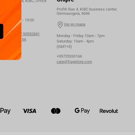
 Profiti Ilias 4, KIBC, Office
46
Profiti Ilias 4, KIBC business center,
Germasogeia, 4046
orking hours:
Friday 09:00 - 19:00
Ver en mapa
esalers:
+357 95952841
Monday - Friday 10am - 7pm
+357 25260166
Saturday: 10am - 4pm
(GMT+3)
.
+35725260166
care@fragstore.com