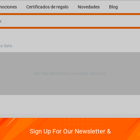
mociones
Certificados de regalo
Novedades
Blog
ss Sets
No hay productos en esta sección
ión
Apoyo
Entrega
Cont
Sign Up For Our Newsletter &