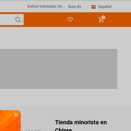
Deliver to
Estados Un...
Español
Euro (€)
0
áctenos
Tienda minorista en
Chipre