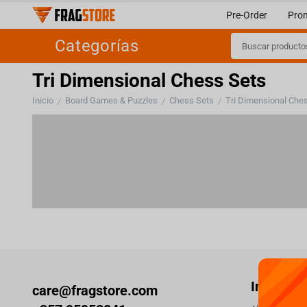
Pre-Order
Pro
Categorías
Tri Dimensional Chess Sets
Inicio
Board Games & Puzzles
Chess Sets
Tri Dimensional Che
/
/
/
Informac
care@fragstore.com