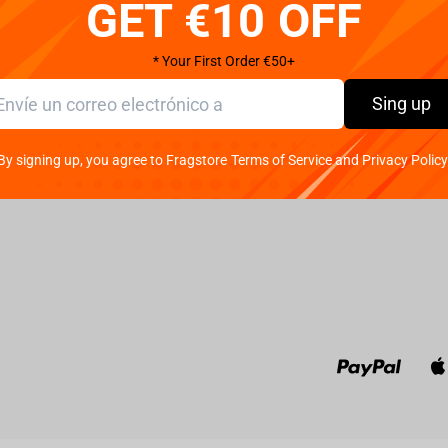
GET €10 OFF
Política de cookies
DHL
Limassol,
102A, 40
Política de privacidad
UPS
Office w
ditions
Política de
DPD
* Your First Order €50+
Monday - 
devoluciones
(GMT+3)
FedEx
Garantía y servicio
Sing up
For whol
Packeta
Contactos
Finance:
By signing up, you agree to Fragstore Terms of Service and Privacy Policy