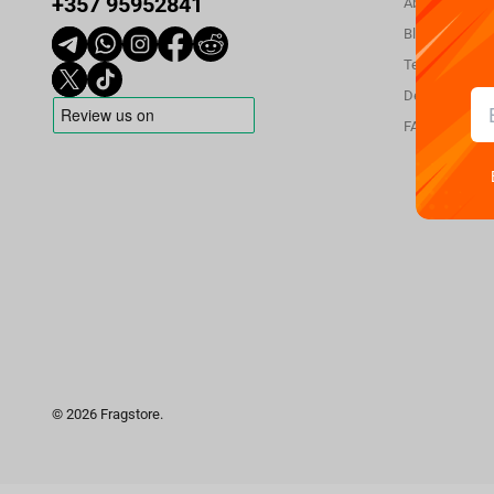
+357 95952841
About us
Blog
Terms and con
Delivery
FAQ
© 2026 Fragstore.