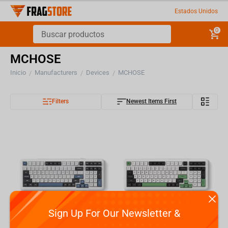
Estados Unidos
0
MCHOSE
Inicio
Manufacturers
Devices
MCHOSE
/
/
/
Filters
Newest Items First
Sign Up For Our Newsletter &