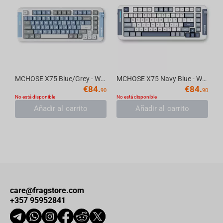
MCHOSE X75 Blue/Grey - Wireless Mechanical Keyboard
MCHOSE X75 Navy Blue - Wireless Mechanical Keyboard
€
84.
€
84.
90
90
No está disponible
No está disponible
Añadir al carrito
Añadir al carrito
care@fragstore.com
+357 95952841