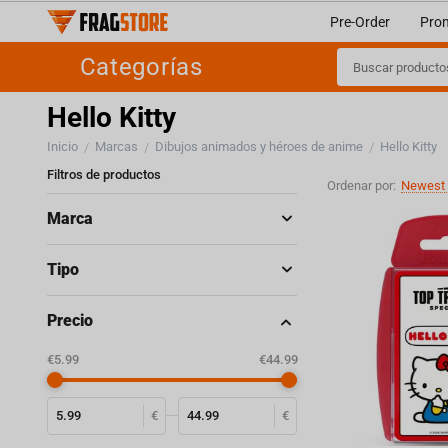
Pre-Order
Pro
Categorías
Hello Kitty
Inicio
Marcas
Dibujos animados y héroes de anime
Hello Kitty
/
/
/
Filtros de productos
Ordenar por:
Newest 
Marca
Tipo
Precio
‎€
5.99
‎€
44.99
€
€