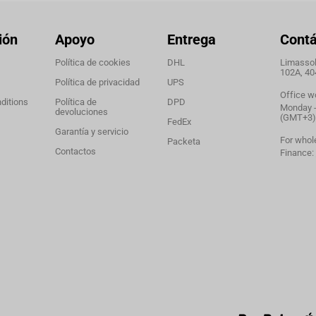
ión
Apoyo
Entrega
Cont
Política de cookies
DHL
Limassol,
102A, 40
Política de privacidad
UPS
Office w
ditions
Política de
DPD
Monday - 
devoluciones
(GMT+3)
FedEx
Garantía y servicio
For whol
Packeta
Contactos
Finance: