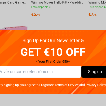
Hello Kitty Top Trumps Card Game English
Winning Moves Hello Kitty - Waddingtons Number 1 Playing Cards English
Está disponible
Está disponib
€
5.
€
7.
99
99
Sign Up For Our Newsletter &
GET €10 OFF
* Your First Order €50+
Sing up
Winning Moves Hello Kitty - Monopoly English
By signing up, you agree to Fragstore Terms of Service and Privacy Policy