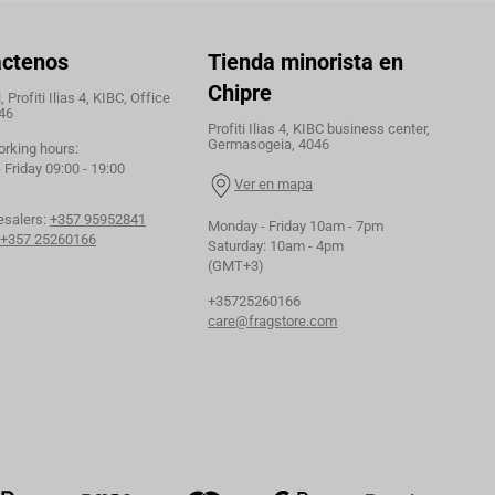
áctenos
Tienda minorista en
Chipre
 Profiti Ilias 4, KIBC, Office
46
Profiti Ilias 4, KIBC business center,
Germasogeia, 4046
orking hours:
Friday 09:00 - 19:00
Ver en mapa
esalers:
+357 95952841
Monday - Friday 10am - 7pm
+357 25260166
Saturday: 10am - 4pm
(GMT+3)
+35725260166
care@fragstore.com