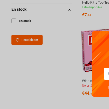
Está disponible
En stock
€
7.
99
En stock
Restablecer
No está disponible
€
44.
99