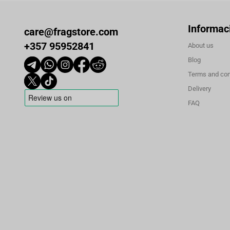
Informac
care@fragstore.com
+357 95952841
About us
Blog
Terms and con
Delivery
FAQ