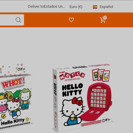
Deliver to
Estados Un...
Español
Euro (€)
0