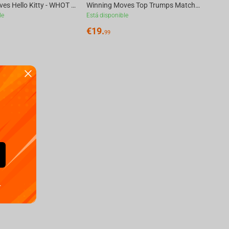
Winning Moves Hello Kitty - WHOT Multillingual
Winning Moves Top Trumps Match - Hello Kitty Multilingual Board Game
le
Está disponible
€
19.
99
.