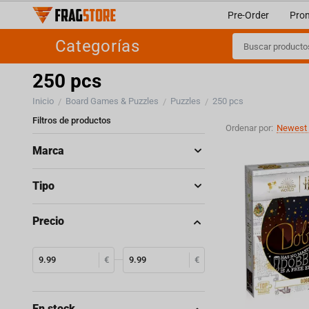
Pre-Order
Pro
Categorías
250 pcs
Inicio
Board Games & Puzzles
Puzzles
250 pcs
/
/
/
Filtros de productos
Ordenar por:
Newest 
Marca
Tipo
Precio
€
€
En stock