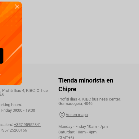
.
áctenos
Tienda minorista en
Chipre
 Profiti Ilias 4, KIBC, Office
46
Profiti Ilias 4, KIBC business center,
Germasogeia, 4046
orking hours:
Friday 09:00 - 19:00
Ver en mapa
esalers:
+357 95952841
Monday - Friday 10am - 7pm
+357 25260166
Saturday: 10am - 4pm
(GMT+3)