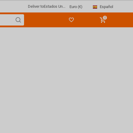
Deliver to
Estados Un...
Español
Euro (€)
0