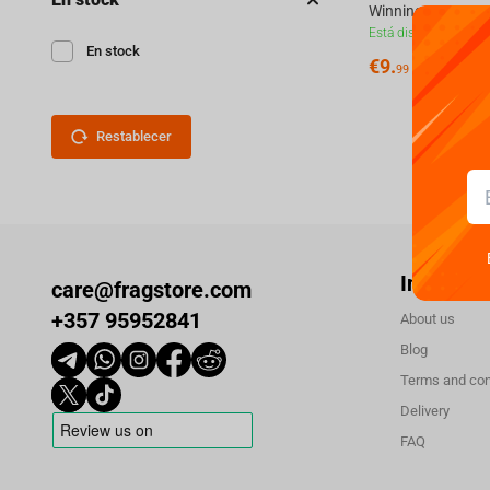
Está disponible
En stock
€
9.
99
Restablecer
Informac
care@fragstore.com
+357 95952841
About us
Blog
Terms and con
Delivery
FAQ