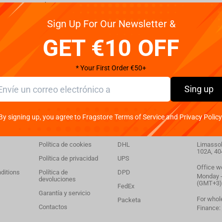
Winning Moves Harry Potter - Dobby Puzzle 250pcs
Sign Up For Our Newsletter &
GET €10 OFF
* Your First Order €50+
Sing up
By signing up, you agree to Fragstore Terms of Service and Privacy Policy
ión
Apoyo
Entrega
Cont
Política de cookies
DHL
Limassol,
102A, 40
Política de privacidad
UPS
Office w
ditions
Política de
DPD
Monday - 
devoluciones
(GMT+3)
FedEx
Garantía y servicio
For whol
Packeta
Contactos
Finance: