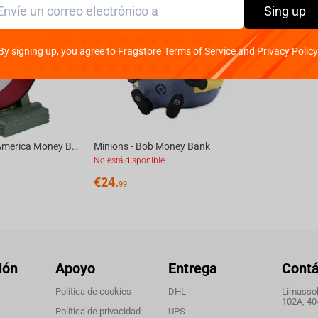
Sing up
By signing up, you agree to Fragstore Terms of Service and Privacy Policy
Marvel - Captain America Money Bank Bust - 25cm
Minions - Bob Money Bank
No está disponible
€
24.
99
ión
Apoyo
Entrega
Cont
Política de cookies
DHL
Limassol,
102A, 40
Política de privacidad
UPS