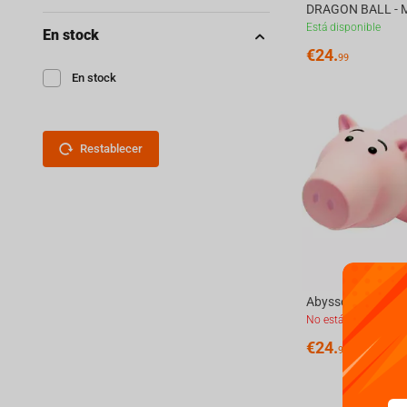
Está disponible
En stock
€
24.
99
En stock
Restablecer
No está disponible
€
24.
99