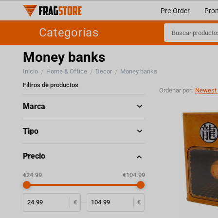
Pre-Order
Pro
Categorías
Money banks
Inicio
Home & Office
Decor
Money banks
/
/
/
Filtros de productos
Ordenar por:
Newest 
Marca
Tipo
Precio
‎€
24.99
‎€
104.99
€
€