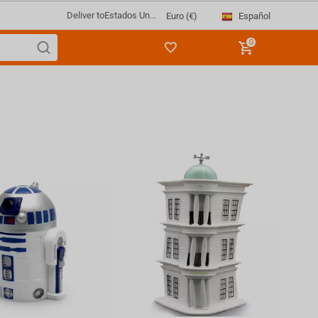
Deliver to
Estados Un...
Español
Euro (€)
0