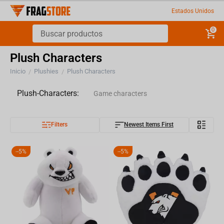
Estados Unidos
0
Plush Characters
Inicio
Plushies
Plush Characters
/
/
Plush-Characters:
Game characters
Filters
Newest Items First
TV series Characters
-
5%
-
5%
Anime Characters
Weapons