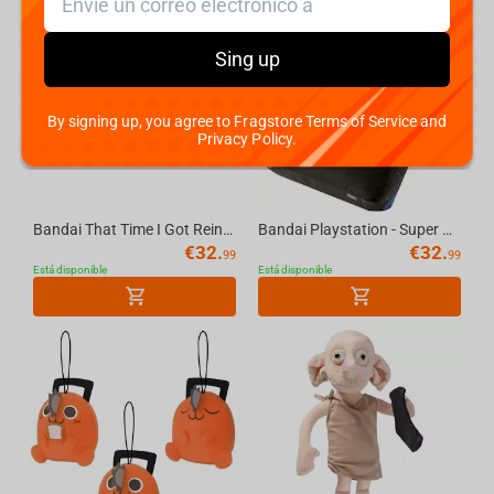
Sing up
By signing up, you agree to Fragstore Terms of Service and
Privacy Policy.
Bandai That Time I Got Reincarnated As A Slime Super Big Plush-Rimuru Tempest-Vol.2
Bandai Playstation - Super Big Plush -playstation 2
€
32.
€
32.
99
99
Está disponible
Está disponible