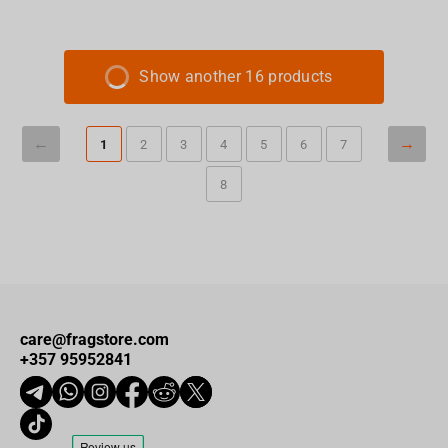
Show another 16 products
1
2
3
4
5
6
7
8
care@fragstore.com
+357 95952841