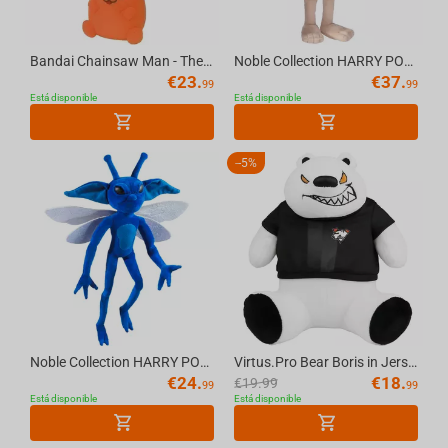
Bandai Chainsaw Man - The Movie: Reze Arc - Sitting Pochita Plush Collection
Noble Collection HARRY POTTER - Dobby Interactive Plush toy
€
23.
€
37.
99
99
Está disponible
Está disponible
-
5%
Noble Collection HARRY POTTER - Cornish Pixie Plush toy
Virtus.Pro Bear Boris in Jersey, Plush toy, 2025 collection, 21 cm
€
24.
€
18.
€
19.99
99
99
Está disponible
Está disponible