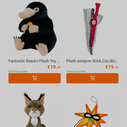
Fantastic Beasts Plush Toy — Niffler, 23 cm
Plush weapon SOULCALIBUR Soul Edge Sword, 81 cm
€
19.
€
19.
99
99
Está disponible
Está disponible