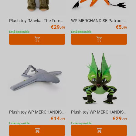
Plush toy "Mavka. The Forest Song" Baby Lynx 17.5 cm
WP MERCHANDISE Patron the Dog (cartoon) - Bubuh plush toy 21cm
€
29.
€
5.
99
99
Está disponible
Está disponible
Plush toy WP MERCHANDISE UAV 56 cm
Plush toy WP MERCHANDISE "Mavka. The Forest Song" Swampy KittyFrog 33 cm
€
14.
€
29.
99
99
Está disponible
Está disponible