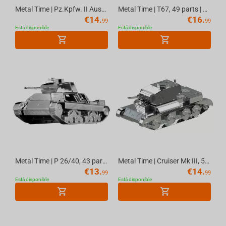
Metal Time | Pz.Kpfw. II Ausf.G, 63 parts | World of Tanks
Metal Time | T67, 49 parts | World of Tanks
€
14.
€
16.
99
99
Está disponible
Está disponible
Metal Time | P 26/40, 43 parts | World of Tanks
Metal Time | Cruiser Mk III, 55 parts | World of Tanks
€
13.
€
14.
99
99
Está disponible
Está disponible