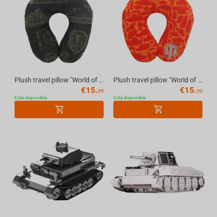
Plush travel pillow "World of Tanks" Black logos, 36 cm
Plush travel pillow "World of Tanks" Red pattern, 36 cm
€
15.
€
15.
99
99
Está disponible
Está disponible