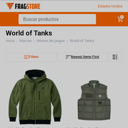
Estados Unidos
0
World of Tanks
Inicio
Marcas
Héroes de juegos
World of Tanks
/
/
/
Filters
Newest Items First