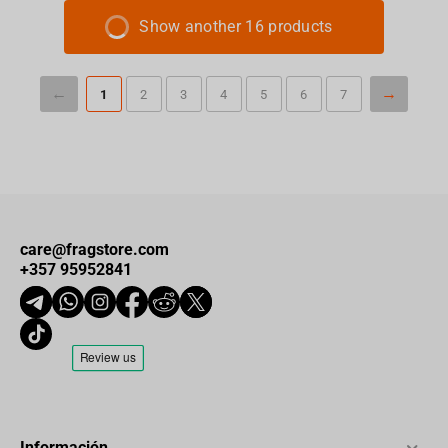
Show another 16 products
1
2
3
4
5
6
7
care@fragstore.com
+357 95952841
Información