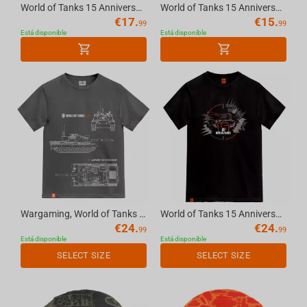
World of Tanks 15 Anniversary Mousepad, XL
World of Tanks 15 Anniversary Acrylic Lamp
€
17.
€
15.
99
99
Está disponible
Está disponible
Wargaming, World of Tanks 2.0 Limited Edition T-shirt grey, XL
World of Tanks 15 Anniversary T-shirt Black, L
€
24.
€
24.
99
99
Está disponible
Está disponible
SELECT SIZE
SELECT SIZE