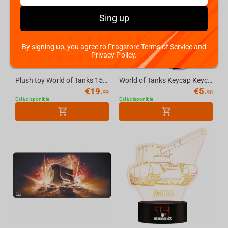
Sing up
By signing up, you agree to Fragstore Terms of Service and
Privacy Policy.
Plush toy World of Tanks 15 Anniversary FV4005 STAGE II, 33 cm
World of Tanks Keycap Keychain, with RGB backlit
€
19.
€
5.
99
90
Está disponible
Está disponible