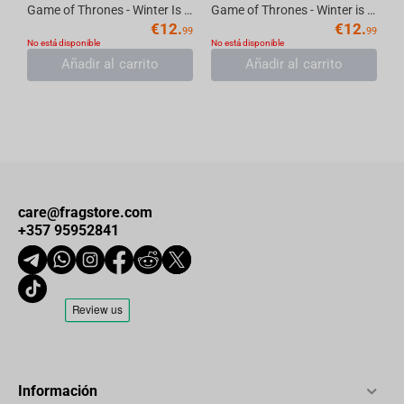
Game of Thrones - Winter Is Here Thermos Travel Mug, 355 ml
Game of Thrones - Winter is coming Thermos Travel Mug, 355 ml
€
12.
€
12.
99
99
No está disponible
No está disponible
Añadir al carrito
Añadir al carrito
care@fragstore.com
+357 95952841
Información