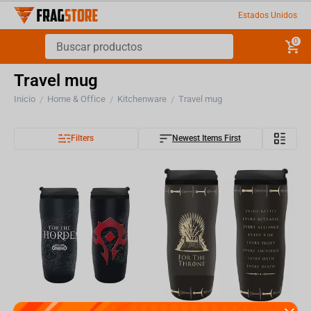
Estados Unidos
0
Travel mug
Inicio
Home & Office
Kitchenware
Travel mug
/
/
/
Filters
Newest Items First