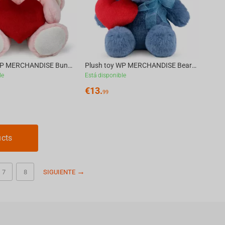
Plush toy WP MERCHANDISE Bunny Jessie with a heart 34cm
Plush toy WP MERCHANDISE Bear Gloria with a heart 21cm
le
Está disponible
€
13.
99
ucts
7
8
SIGUIENTE