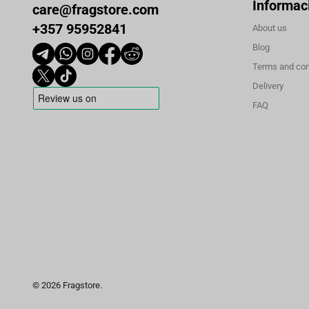
Informac
care@fragstore.com
+357 95952841
About us
Blog
Terms and con
Delivery
FAQ
© 2026 Fragstore.