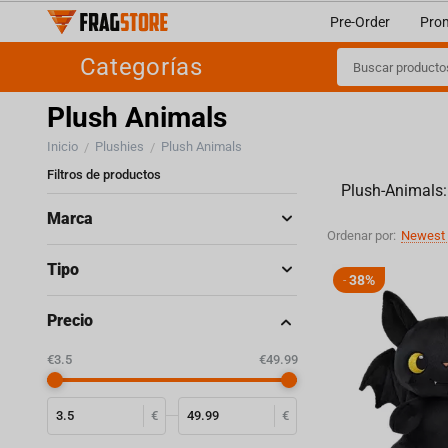
Pre-Order
Pro
Categorías
Plush Animals
Inicio
Plushies
Plush Animals
/
/
Filtros de productos
Plush-Animals:
Marca
Ordenar por:
Newest 
Tipo
38%
-
Precio
‎€
3.5
‎€
49.99
€
€