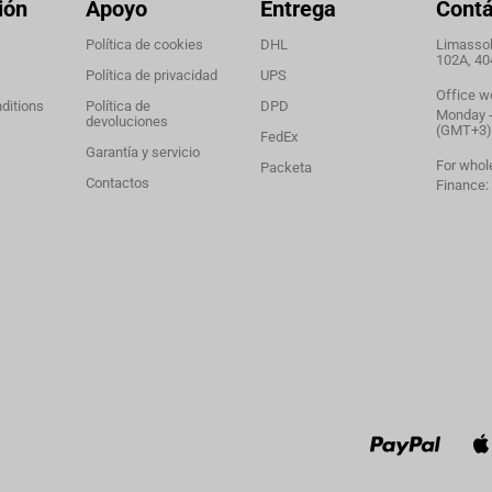
ión
Apoyo
Entrega
Cont
Política de cookies
DHL
Limassol,
102A, 40
Política de privacidad
UPS
Office w
ditions
Política de
DPD
Monday - 
devoluciones
(GMT+3)
FedEx
Garantía y servicio
For whol
Packeta
Contactos
Finance: