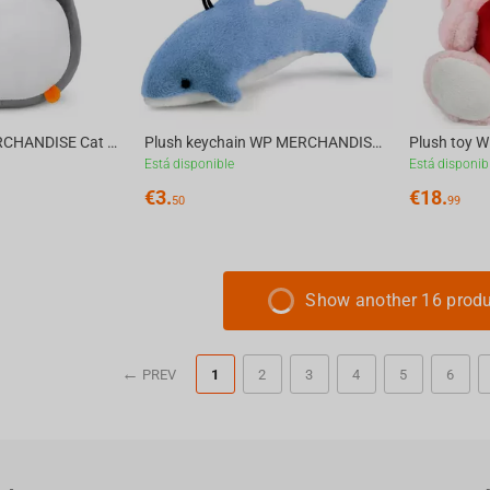
Plush toy WP MERCHANDISE Cat Louise, 25 cm
Plush keychain WP MERCHANDISE Shark Nory, 13 cm, blue
Está disponible
Está disponib
€
3.
€
18.
50
99
Show another 16 prod
PREV
1
2
3
4
5
6