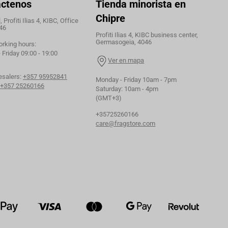
áctenos
Tienda minorista en
Chipre
 Profiti Ilias 4, KIBC, Office
46
Profiti Ilias 4, KIBC business center,
Germasogeia, 4046
orking hours:
Friday 09:00 - 19:00
Ver en mapa
esalers:
+357 95952841
Monday - Friday 10am - 7pm
+357 25260166
Saturday: 10am - 4pm
(GMT+3)
+35725260166
care@fragstore.com