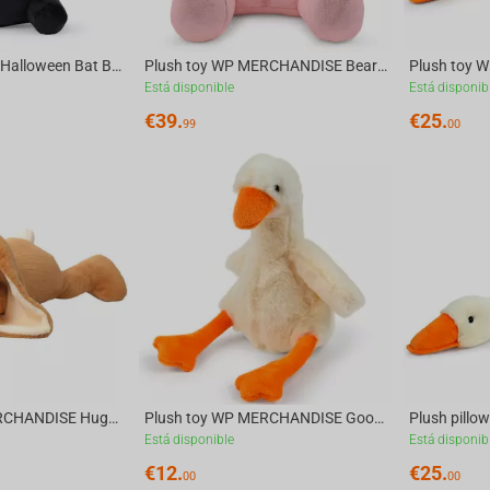
Plush toy FragOn Halloween Bat Betty, 23 cm
Plush toy WP MERCHANDISE Bear Bella 76 cm
Está disponible
Está disponib
€
39.
€
25.
99
00
Plush toy WP MERCHANDISE Huggy Bunny Sofi, 77 cm
Plush toy WP MERCHANDISE Goose Pacco, ivory
Está disponible
Está disponib
€
12.
€
25.
00
00