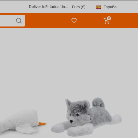
Deliver to
Estados Un...
Español
Euro (€)
0