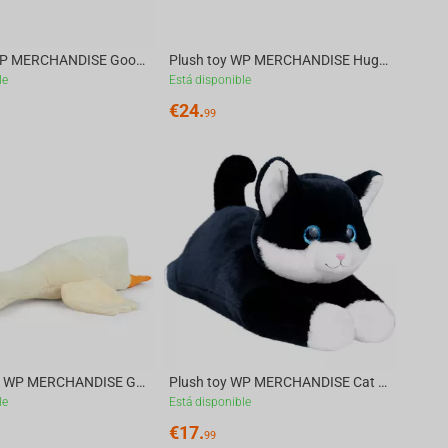
Plush toy WP MERCHANDISE Goose Hrysha, white, 79 cm
Plush toy WP MERCHANDISE Huggy Husky Lori, 77 cm
le
Está disponible
€
24.
99
Plush pillow WP MERCHANDISE Goose Fredy, champagne, 78 cm
Plush toy WP MERCHANDISE Cat Rubby ,40 cm
le
Está disponible
€
17.
99