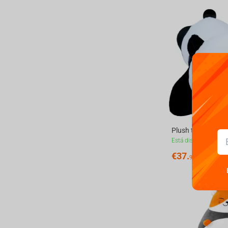
Está disponible
€
37.
90