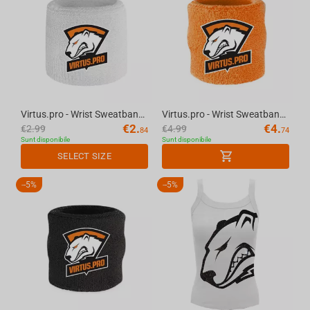
Virtus.pro - Wrist Sweatband White
Virtus.pro - Wrist Sweatband Orange
€
2.
€
4.
€
2.99
€
4.99
84
74
Sunt disponibile
Sunt disponibile
SELECT SIZE
-
5%
-
5%