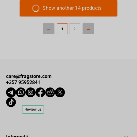
Show another 14 products
1
2
care@fragstore.com
+357 95952841
Informații