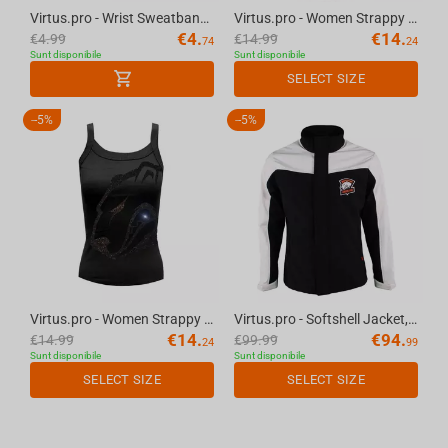
Virtus.pro - Wrist Sweatband Black
Virtus.pro - Women Strappy Top White, M
€
4.
€
14.
€
4.99
€
14.99
74
24
Sunt disponibile
Sunt disponibile
SELECT SIZE
-
5%
-
5%
Virtus.pro - Women Strappy Top Black, S
Virtus.pro - Softshell Jacket, S
€
14.
€
94.
€
14.99
€
99.99
24
99
Sunt disponibile
Sunt disponibile
SELECT SIZE
SELECT SIZE