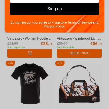
Sing up
By signing up, you agree to Fragstore Terms of Service and
Privacy Policy.
Virtus.pro - Women Hoodie Grey, L
Virtus.pro - Windproof Light Jacket, S
€
23.
€
56.
€
24.99
€
59.99
74
99
Sunt disponibile
Sunt disponibile
SELECT SIZE
-
5%
-
5%