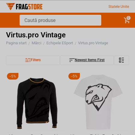
Statele Unite
0
Virtus.pro Vintage
Pagina start
Mărci
Echipele ESport
Virtus.pro Vintage
/
/
/
Filters
Newest Items First
-
5%
-
5%