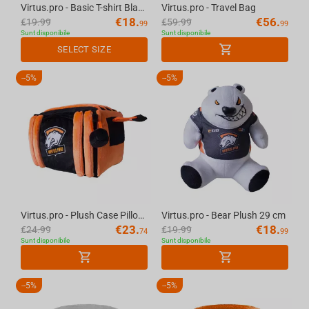
Virtus.pro - Basic T-shirt Black, XS
Virtus.pro - Travel Bag
€
18.
€
56.
€
19.99
€
59.99
99
99
Sunt disponibile
Sunt disponibile
SELECT SIZE
-
5%
-
5%
Virtus.pro - Plush Case Pillow 29 cm
Virtus.pro - Bear Plush 29 cm
€
23.
€
18.
€
24.99
€
19.99
74
99
Sunt disponibile
Sunt disponibile
-
5%
-
5%