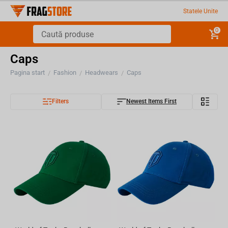
Statele Unite
0
Caps
Pagina start
Fashion
Headwears
Caps
/
/
/
Filters
Newest Items First