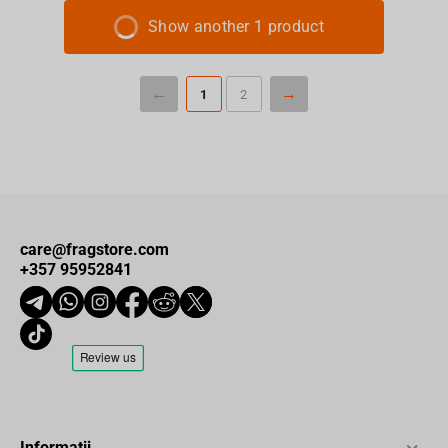
Show another 1 product
1
2
care@fragstore.com
+357 95952841
Informații