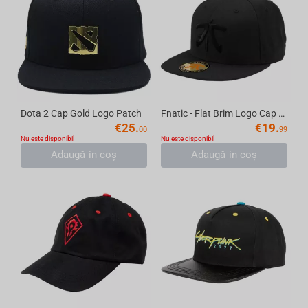
Dota 2 Cap Gold Logo Patch
Fnatic - Flat Brim Logo Cap Black, 2016
€
25.
€
19.
00
99
Nu este disponibil
Nu este disponibil
Adaugă in coş
Adaugă in coş