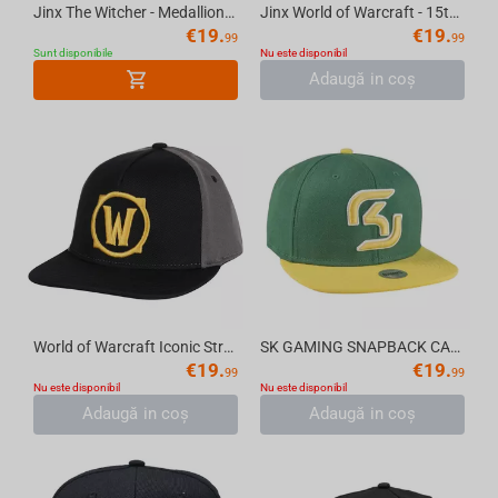
Jinx The Witcher - Medallion Patch Baseball Cap
Jinx World of Warcraft - 15th Anniversary Horde Snapback
€
19.
€
19.
99
99
Sunt disponibile
Nu este disponibil
Adaugă in coş
World of Warcraft Iconic Strech Fit Hat
SK GAMING SNAPBACK CAP green
€
19.
€
19.
99
99
Nu este disponibil
Nu este disponibil
Adaugă in coş
Adaugă in coş