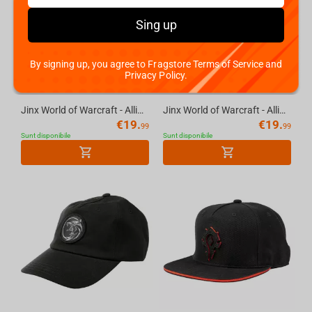
Sing up
By signing up, you agree to Fragstore Terms of Service and
Privacy Policy.
Jinx World of Warcraft - Alliance Leather Emblem Snapback
Jinx World of Warcraft - Alliance Dad Baseball Cap
€
19.
€
19.
99
99
Sunt disponibile
Sunt disponibile