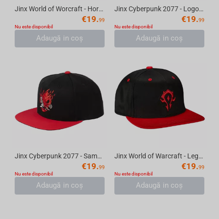
Jinx World of Worcraft - Horde Dad Baseball Cap
Jinx Cyberpunk 2077 - Logo Snap Back Cap Black - Yellow
€
19.
€
19.
99
99
Nu este disponibil
Nu este disponibil
Adaugă in coş
Adaugă in coş
Jinx Cyberpunk 2077 - Samurai Logo Cap Black - Red
Jinx World of Warcraft - Legendary Horde Premium Snapback
€
19.
€
19.
99
99
Nu este disponibil
Nu este disponibil
Adaugă in coş
Adaugă in coş