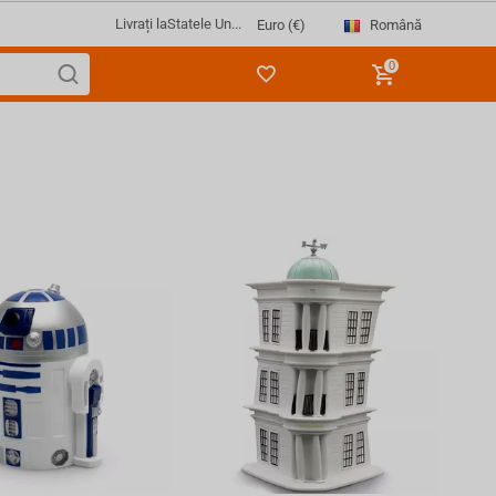
Livrați la
Statele Un...
Română
Euro (€)
0