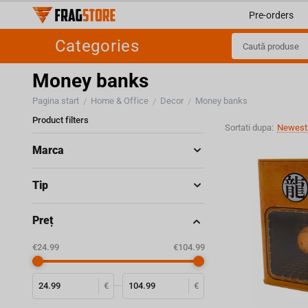
Pre-orders
Categories
Money banks
Pagina start
Home & Office
Decor
Money banks
/
/
/
Product filters
Sortati dupa:
Newest 
Marca
Tip
Preț
‎€
24.99
‎€
104.99
€
€