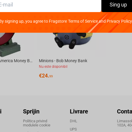
Sing up
By signing up, you agree to Fragstore Terms of Service and Privacy Policy
Marvel - Captain America Money Bank Bust - 25cm
Minions - Bob Money Bank
Nu este disponibil
€
24.
99
i
Sprijin
Livrare
Conta
Politica privind
DHL
Limassol,
modulele cookie
102A, 40
UPS