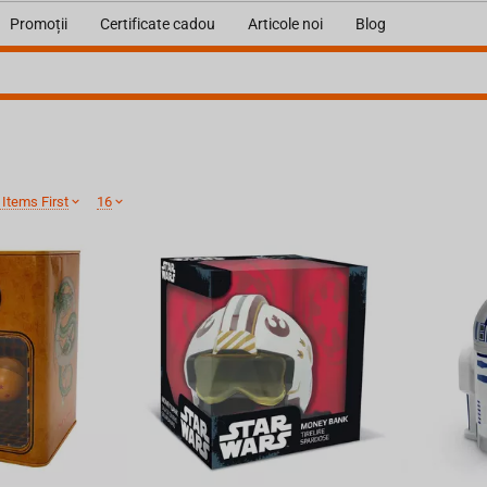
Promoții
Certificate cadou
Articole noi
Blog
Items First
16