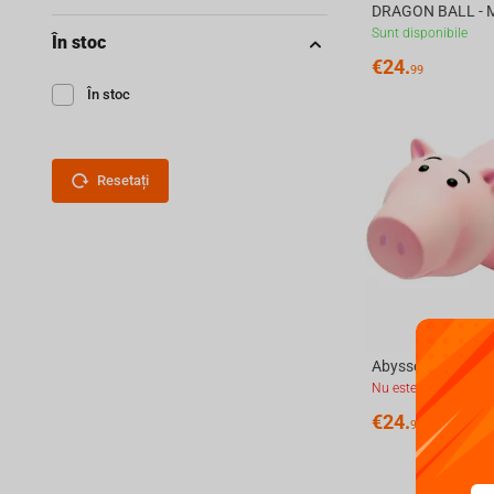
Sunt disponibile
În stoc
€
24.
99
În stoc
Resetați
Nu este disponibil
€
24.
99