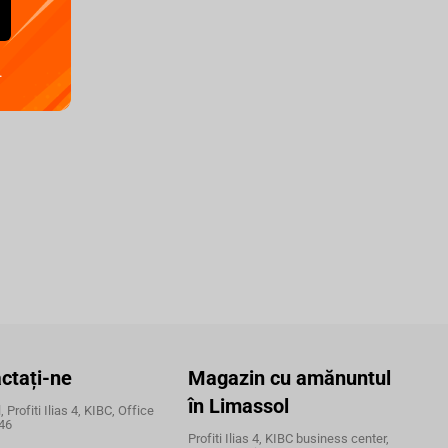
.
ctați-ne
Magazin cu amănuntul
în Limassol
 Profiti Ilias 4, KIBC, Office
46
Profiti Ilias 4, KIBC business center,