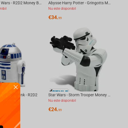
Abysse Star Wars - R2D2 Money Bank
Abysse Harry Potter - Gringotts Money Bank
nibil
Nu este disponibil
€
34.
99
- Money Bank - R2D2
Star Wars - Storm Trooper Money Bank
nibil
Nu este disponibil
€
24.
99