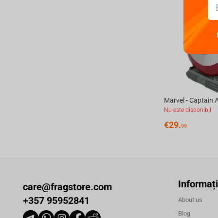
Nu este disponibil
€
29.
99
Informați
care@fragstore.com
+357 95952841
About us
Blog