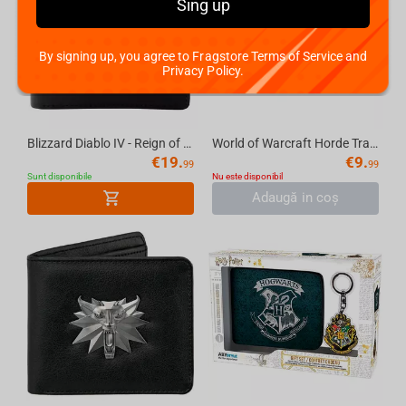
Sing up
By signing up, you agree to Fragstore Terms of Service and
Privacy Policy.
Blizzard Diablo IV - Reign of Terror Bi-Fold Wallet
World of Warcraft Horde Travel Card Wallet-N/A-Black/Red
€
19.
€
9.
99
99
Sunt disponibile
Nu este disponibil
Adaugă in coş