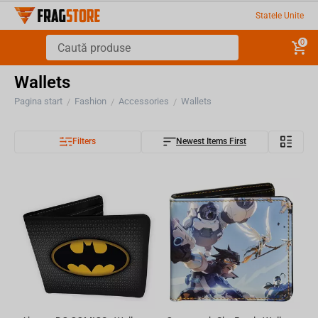
Statele Unite
0
Wallets
Pagina start
Fashion
Accessories
Wallets
/
/
/
Filters
Newest Items First