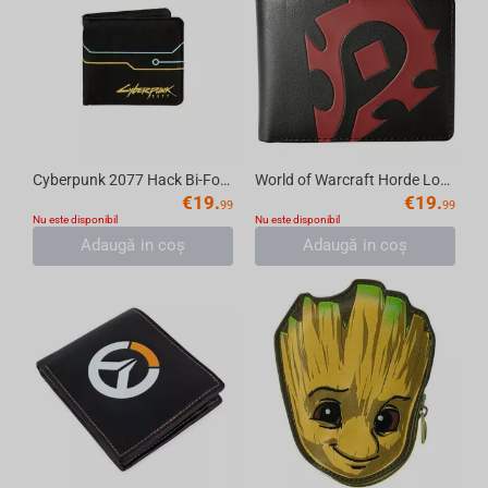
Cyberpunk 2077 Hack Bi-Fold Wallet
World of Warcraft Horde Loot Bi-Fold Wallet, Black/Red
€
19.
€
19.
99
99
Nu este disponibil
Nu este disponibil
Adaugă in coş
Adaugă in coş