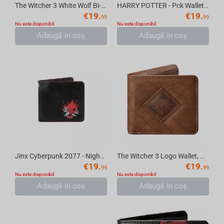
The Witcher 3 White Wolf Bi-Fold Wallet, Black
HARRY POTTER - Pck Wallet + Keyring "Poudlard"
€
19.
€
19.
99
99
Nu este disponibil
Nu este disponibil
Adaugă in coş
Adaugă in coş
Jinx Cyberpunk 2077 - Night Samurai Bi-Fold Wallet
The Witcher 3 Logo Wallet, Brown
€
19.
€
19.
99
99
Nu este disponibil
Nu este disponibil
Adaugă in coş
Adaugă in coş