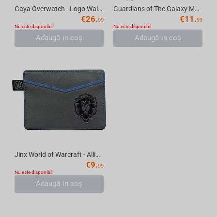
Gaya Overwatch - Logo Wallet
Guardians of The Galaxy Marvel - Groot Wallet Coin
€
26.
€
11.
99
99
Nu este disponibil
Nu este disponibil
Adaugă in coş
Adaugă in coş
Jinx World of Warcraft - Alliance Travel Card Wallet
€
9.
99
Nu este disponibil
Adaugă in coş