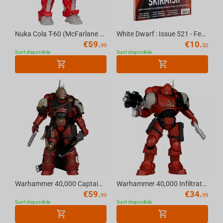
Helldivers
Nuka Cola T-60 (McFarlane Elite Edition #8) Gold Label 7in Deluxe Action Figure McFar...
White Dwarf : Issue 521 - February (2026) Official Warhammer Magazine
€
59.
€
10.
99
50
Sunt disponibile
Sunt disponibile
Warhammer 40,000 Captain Cyrus (Dawn of War 4) 7in Deluxe Action Figure McFarlane Eli...
Warhammer 40,000 Infiltrator (Blood Ravens) [Dawn of War 4] 7in Action Figure McFarla...
€
59.
€
34.
99
99
Sunt disponibile
Sunt disponibile