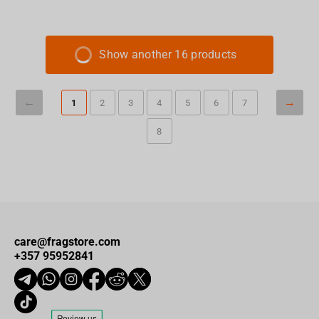
Show another 16 products
1
2
3
4
5
6
7
8
care@fragstore.com
+357 95952841