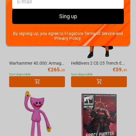
Cyberpunk 2077
Sing up
Hearthstone
PUBG
By signing up, you agree to Fragstore Terms of Service and
Privacy Policy.
Kingdom Come Deliverance II
Warhammer 40.000: Armageddon (English) – Launch Box 11 Edition
Helldivers 2 CE-25 Trench Engineer 7in Deluxe Action Figure McFarlane Elite Edition #11
Clair Obscur: Expedition 33
€
265.
€
59.
00
99
Sunt disponibile
Sunt disponibile
Magic: The Gathering
Ori și voința șuvițelor
Dota 2
Sonic