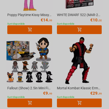
Spyro
Crash Bandicoot
Poppy Playtime Kissy Missy 4.5in Bendable Figure McFarlane Toys
WHITE DWARF 522 (MAR-26) (ENGLISH) Official Warhammer Magazine
€
14.
€
10.
99
00
SoulCalibur
Sunt disponibile
Sunt disponibile
The Elder Scrolls
Ultimul dintre noi
Chemarea la datorie
Metal răsucit
Fallout (Show) 2.5in Mini Figure Blind Bag (Series 1) McFarlane Toys
Mortal Kombat Klassic Ermac 7in Action Figure McFarlane Toys
€
9.
€
29.
99
99
Sunt disponibile
Sunt disponibile
Dungeons & Dragons