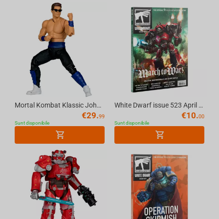
zeul razboiului
Doom
Resident Evil
Court Of The Dead
Mortal Kombat Klassic Johnny Cage 7in Action Figure McFarlane Toys
White Dwarf issue 523 April 2026 (English) The Official Warhammer Magazine
€
29.
€
10.
99
00
Dark Souls
Sunt disponibile
Sunt disponibile
Giant Killer Robots
Super Mario
Minecraft
Poppy Playtime