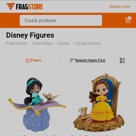
Statele Unite
0
Disney Figures
Pagina start
Collectibles
Figures
Disney Figures
/
/
/
Filters
Newest Items First