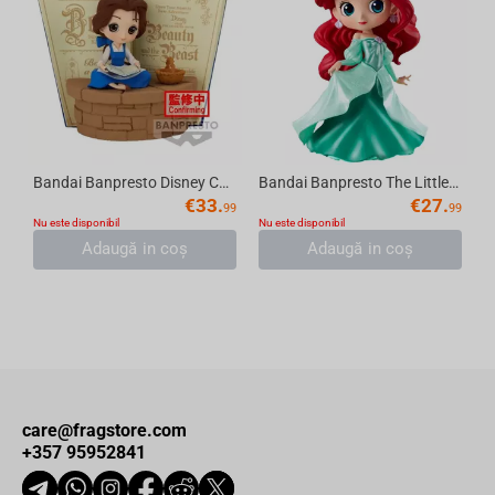
Bandai Banpresto Disney Characters - Q posket stories Country Style -Belle-(ver.A) Fi...
Bandai Banpresto The Little Mermaid - Q Posket Disney Characters Ariel Princess Dress...
€
33.
€
27.
99
99
Nu este disponibil
Nu este disponibil
Adaugă in coş
Adaugă in coş
care@fragstore.com
+357 95952841