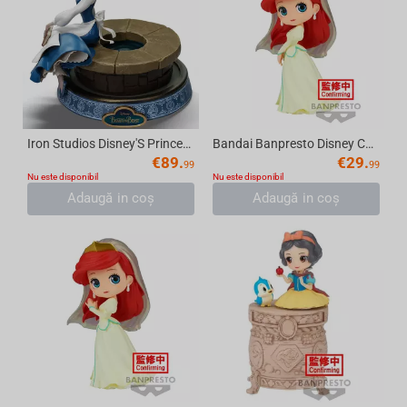
Iron Studios Disney'S Princess - Belle Anime Princess
Bandai Banpresto Disney Characters - Q posket Ariel Royal Style-(ver.B) Figure
€
89.
€
29.
99
99
Nu este disponibil
Nu este disponibil
Adaugă in coş
Adaugă in coş