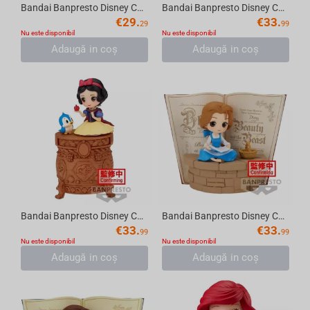
Bandai Banpresto Disney Characters - Q posket Ariel Royal Style-(ver.A) Figure
Bandai Banpresto Disney Characters - Q posket stories -Snow White-(ver.B) Figure
€
29.
€
33.
29
99
Nu este disponibil
Nu este disponibil
Adaugă in coş
Adaugă in coş
Bandai Banpresto Disney Characters - Q posket stories -Snow White-(ver.A) Figure
Bandai Banpresto Disney Characters - Q posket stories Country Style -Belle-(ver.B) Fi...
€
33.
€
33.
99
99
Nu este disponibil
Nu este disponibil
Adaugă in coş
Adaugă in coş