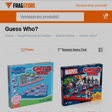
Spojené státy americké
0
Guess Who?
Domů
Board Games & Puzzles
Board Games
Guess Who?
/
/
/
Filters
Newest Items First