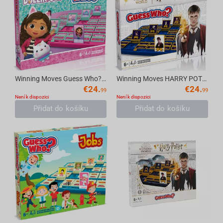
Winning Moves Guess Who? - Gabby's Dollhouse Multilingual Board Game
Winning Moves HARRY POTTER - Guess Who? Board Game Multillingual
€
24.
€
24.
99
99
Není k dispozici
Není k dispozici
Přidat do košíku
Přidat do košíku