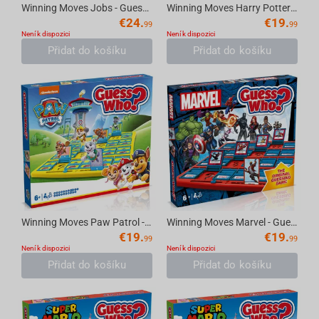
Winning Moves Jobs - Guess Who? Board Game
Winning Moves Harry Potter - Guess Who? Board game
€
24.
€
19.
99
99
Není k dispozici
Není k dispozici
Přidat do košíku
Přidat do košíku
Winning Moves Paw Patrol - Guess Who? Multilingual
Winning Moves Marvel - Guess Who? English
€
19.
€
19.
99
99
Není k dispozici
Není k dispozici
Přidat do košíku
Přidat do košíku