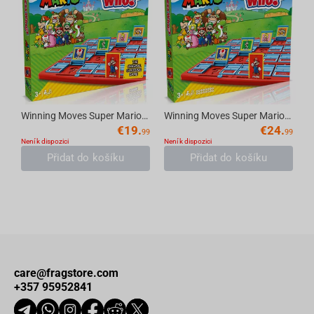
Winning Moves Super Mario - Guess Who? English
Winning Moves Super Mario - Guess Who? Multilingual
€
19.
€
24.
99
99
Není k dispozici
Není k dispozici
Přidat do košíku
Přidat do košíku
care@fragstore.com
+357 95952841