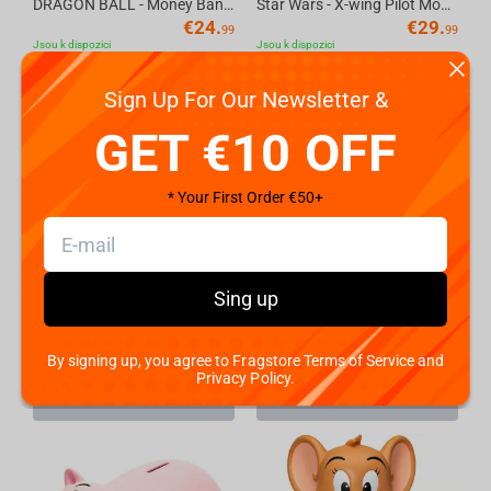
DRAGON BALL - Money Bank - DBZ/Shenron
Star Wars - X-wing Pilot Money Bank
€
24.
€
29.
99
99
Jsou k dispozici
Jsou k dispozici
Sign Up For Our Newsletter &
GET €10 OFF
* Your First Order €50+
Sing up
Abysse Star Wars - R2D2 Money Bank
Abysse Harry Potter - Gringotts Money Bank
€
24.
€
34.
By signing up, you agree to Fragstore Terms of Service and
99
99
Není k dispozici
Není k dispozici
Privacy Policy.
Přidat do košíku
Přidat do košíku