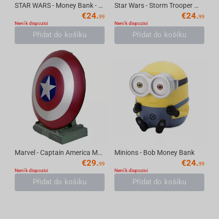
STAR WARS - Money Bank - R2D2
Star Wars - Storm Trooper Money Bank
€
24.
€
24.
99
99
Není k dispozici
Není k dispozici
Přidat do košíku
Přidat do košíku
Marvel - Captain America Money Bank Bust - 25cm
Minions - Bob Money Bank
€
29.
€
24.
99
99
Není k dispozici
Není k dispozici
Přidat do košíku
Přidat do košíku