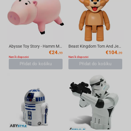
Abysse Toy Story - Hamm Money Bank
Beast Kingdom Tom And Jerry Syaking-Bang!! - Jerry Money Bank Figure
€
24.
€
104.
99
99
Není k dispozici
Není k dispozici
Přidat do košíku
Přidat do košíku