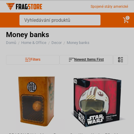
Spojené státy americké
0
Money banks
Domů
Home & Office
Decor
Money banks
/
/
/
Filters
Newest Items First