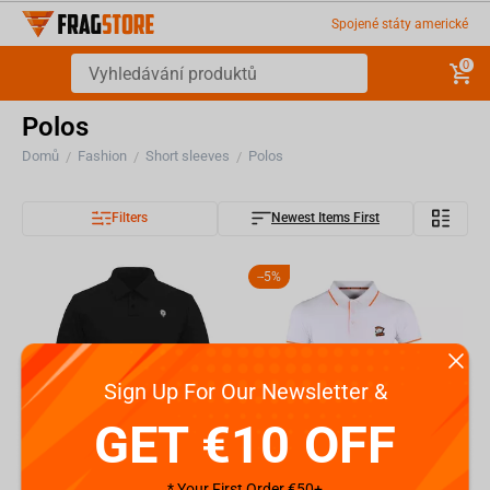
Spojené státy americké
0
Polos
Domů
Fashion
Short sleeves
Polos
/
/
/
Filters
Newest Items First
-
5%
Sign Up For Our Newsletter &
GET €10 OFF
* Your First Order €50+