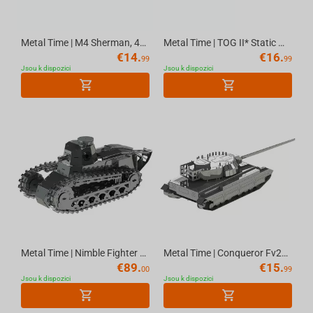
Metal Time | M4 Sherman, 44 parts | World of Tanks
Metal Time | TOG II* Static model DIY kit of tank, 29 parts | World of Tanks
€
14.
€
16.
99
99
Jsou k dispozici
Jsou k dispozici
Metal Time | Nimble Fighter Mechanical model DIY kit of tank, 179 parts | World of Tanks
Metal Time | Conqueror Fv214 Model Constructor Kit, 46 parts | World Of Tanks
€
89.
€
15.
00
99
Jsou k dispozici
Jsou k dispozici