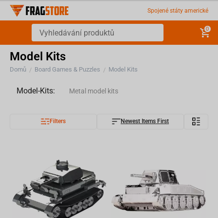
Spojené státy americké
0
Model Kits
Domů
Board Games & Puzzles
Model Kits
/
/
Model-Kits:
Metal model kits
Filters
Newest Items First