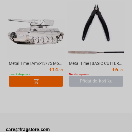
Metal Time | Amx-13/75 Model Constructor Kit, 56 parts | World Of Tanks
Metal Time | BASIC CUTTERS TOOLKIT (CTRS-2)
€
14.
€
6.
99
99
Jsou k dispozici
Není k dispozici
Přidat do košíku
care@fragstore.com