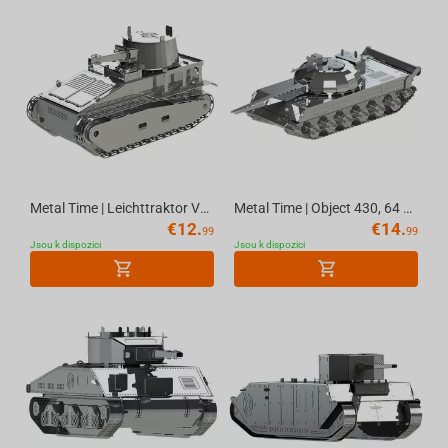
Metal Time | Leichttraktor Vs.Kfz.31, 38 parts | World of Tanks
Metal Time | Object 430, 64 parts | World of Tanks
€
12.
€
14.
99
99
Jsou k dispozici
Jsou k dispozici