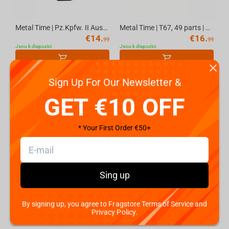
Metal Time | Pz.Kpfw. II Ausf.G, 63 parts | World of Tanks
Metal Time | T67, 49 parts | World of Tanks
€
14.
€
16.
99
99
Jsou k dispozici
Jsou k dispozici
Sign Up For Our Newsletter &
GET €10 OFF
* Your First Order €50+
Sing up
Metal Time | P 26/40, 43 parts | World of Tanks
Metal Time | Cruiser Mk III, 55 parts | World of Tanks
€
13.
€
14.
99
99
Jsou k dispozici
Jsou k dispozici
By signing up, you agree to Fragstore Terms of Service and
Privacy Policy.