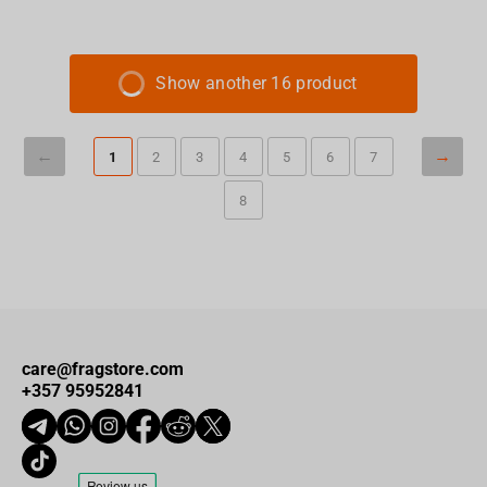
Show another 16 product
1
2
3
4
5
6
7
8
care@fragstore.com
+357 95952841