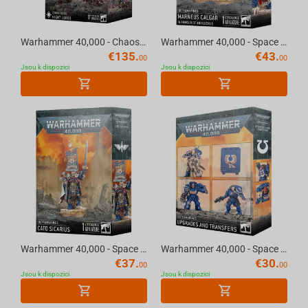
Warhammer 40,000 - Chaos Space Marines Combat Patrol: Night Lords
Warhammer 40,000 - Space Marines - Ultramarines CALGAR IN ARMOUR OF ANTILOCHUS
€
135.
€
43.
00
00
Jsou k dispozici
Jsou k dispozici
Warhammer 40,000 - Space Marines - Ultramarines CATO SICARIUS
Warhammer 40,000 - Space Marines - Ultramarines UPGRADES AND TRANSFERS
€
37.
€
30.
00
00
Jsou k dispozici
Jsou k dispozici