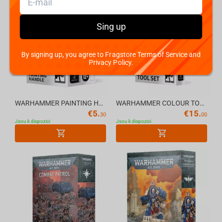
Sing up
By signing up, you agree to Fragstore Terms of Service and
Privacy Policy.
WARHAMMER PAINTING HANDLE (MK3) 1unit
WARHAMMER COLOUR TOOL SET
€
5.
€
15.
30
00
Jsou k dispozici
Jsou k dispozici