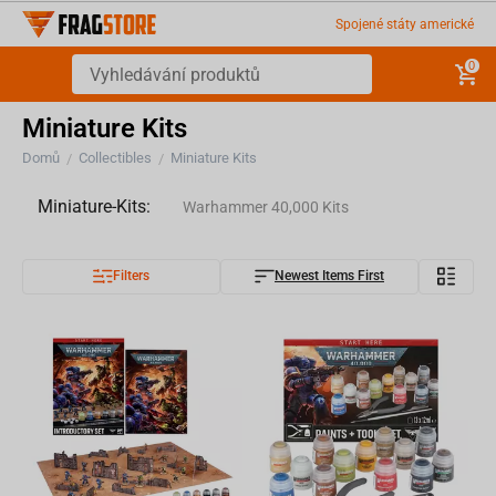
Spojené státy americké
0
Miniature Kits
Domů
Collectibles
Miniature Kits
/
/
Miniature-Kits:
Warhammer 40,000 Kits
Filters
Newest Items First
Warhammer Age of Sigmar Kits
Painting tools
Warhammer Necromunda