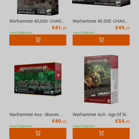
Warhammer 40,000- CHAOS SPACE MARINES: TRAITOR ENFORCER
Warhammer 40.000 -CHAOS SPACE MARINES: LEGIONARIES
€
41.
€
49.
00
00
Jsou k dispozici
Jsou k dispozici
Warhammer Aos - Skaven: Warpspark Weapon Battery
Warhammer AoS - Age Of Sigmar: Introductory Set (Eng)
€
40.
€
54.
00
00
Jsou k dispozici
Jsou k dispozici