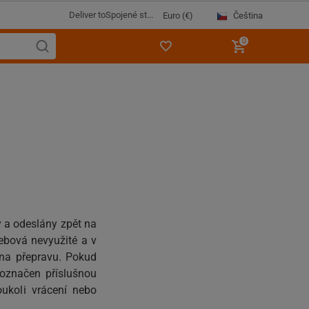
Deliver to
Spojené st...
Čeština
Euro (€)
0
 a odeslány zpět na
ebová nevyužité a v
 na přepravu. Pokud
označen příslušnou
ukoli vrácení nebo