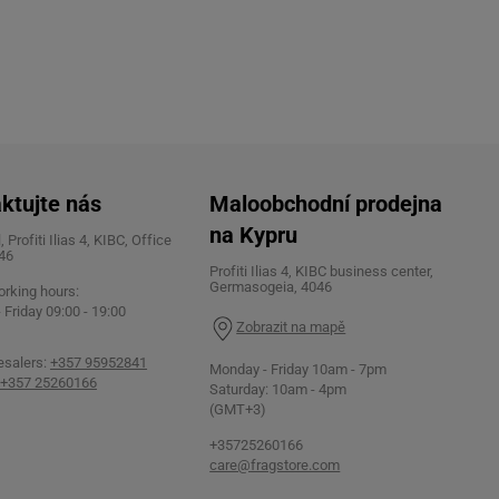
ktujte nás
Maloobchodní prodejna
na Kypru
 Profiti Ilias 4, KIBC, Office
46
Profiti Ilias 4, KIBC business center,
Germasogeia, 4046
orking hours:
Friday 09:00 - 19:00
Zobrazit na mapě
esalers:
+357 95952841
Monday - Friday 10am - 7pm
+357 25260166
Saturday: 10am - 4pm
(GMT+3)
+35725260166
care@fragstore.com