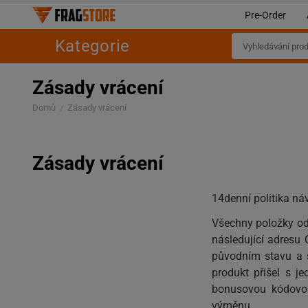
Pre-Order
Kategorie
Zásady vrácení
Domů
Zásady vrácení
/
Zásady vrácení
14denní politika ná
Všechny položky od
následující adresu
původním stavu a s
produkt přišel s 
bonusovou kódovou
výměnu.