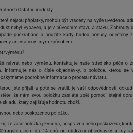
vratnosti Ostatní produkty
teré nejsou příplatky, mohou být vráceny na výše uvedenou ad
rodukt nebyl vybaven, a je v původním stavu a stavu. Zahrnut
případě poškrábané a použité karty budou bonusy odečteny z
ceny ani vráceny jiným způsobem.
rat/výměnu?
t váš návrat nebo výměnu, kontaktujte naše středisko péče o 
m
. Informujte nás o čísle objednávky, o položce, kterou se 
poskytneme podrobné informace o procesu návratu.
terou jste přijali a poté se vrátili, je vaší odpovědností, do
istěte, že nám svou položku zasíláte zpět pomocí stejné doru
 skladu, který zajišťuje hodnotu zboží.
ávnou nebo poškozenou položku.
ní, že vaše položka je vadná, nesprávná nebo poškozená, konta
@fragstore.com
do 14 dnů od obdržení objednávky a my v