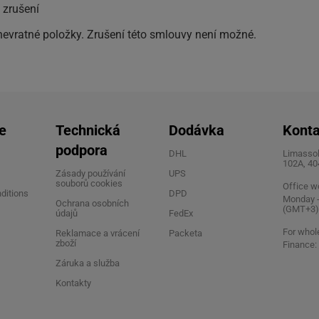
 zrušení
nevratné položky. Zrušení této smlouvy není možné.
e
Technická
Dodávka
Konta
podpora
DHL
Limassol,
102A, 40
Zásady používání
UPS
souborů cookies
Office w
ditions
DPD
Monday - 
Ochrana osobních
(GMT+3)
údajů
FedEx
For whol
Reklamace a vrácení
Packeta
zboží
Finance:
Záruka a služba
Kontakty