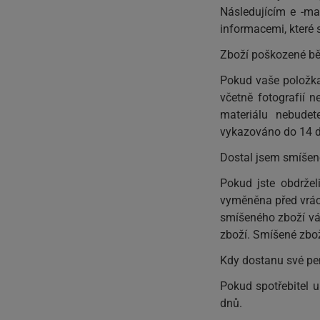
Následujícím e -ma
informacemi, které 
Zboží poškozené b
Pokud vaše položka
včetně fotografií n
materiálu nebude
vykazováno do 14 d
Dostal jsem smíšen
Pokud jste obdržel
vyměněna před vráce
smíšeného zboží vá
zboží. Smíšené zbo
Kdy dostanu své pe
Pokud spotřebitel u
dnů.