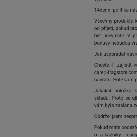
14denní politika ná
Všechny produkty, k
od přijetí, pokud p
být nevyužité. V 
bonusy nebudou vrá
Jak uspořádat náv
Chcete -li zajisti
care@fragstore.co
návratu. Poté vám 
Jakákoli položka, k
skladu. Proto se uj
vám byla zaslána ze
Obdržel jsem nespr
Pokud máte podezře
o zákazníky -
care