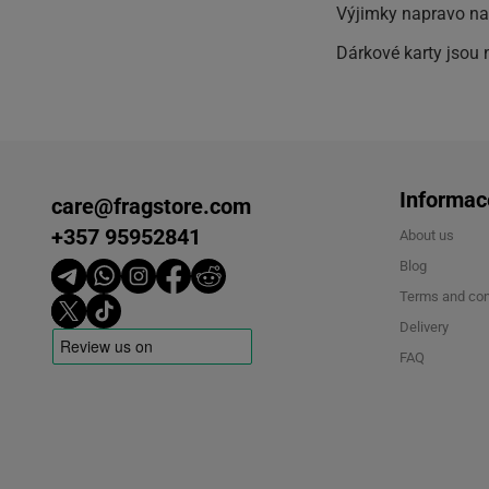
Výjimky napravo na
Dárkové karty jsou 
Informac
care@fragstore.com
+357 95952841
About us
Blog
Terms and con
Delivery
FAQ