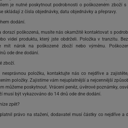
ilem je nutné poskytnout podrobnosti o poškozeném zboží s 
se skládají z čísla objednávky, datu objednávky a přepravy.
ěhem dodání.
 dorazí poškozená, musíte nás okamžitě kontaktovat s podro
ebo videí produktu, který jste obdrželi. Položka v tranzitu. Be
te mít nárok na poškozené zboží nebo výměnu. Poškoze
nů ode dne dodání.
é zboží.
i nesprávnou položku, kontaktujte nás co nejdříve a zajistěte
ním položky. Zajistíme vám nejuplatnější a nejcennější způso
m můžeme poskytnout. Vrácení peněz, úvěrové poznámky, osv
ží musí být vykazováno do 14 dnů ode dne dodání.
níze zpět?
platnil právo na stažení, dodavatel musí částky co nejdříve a 