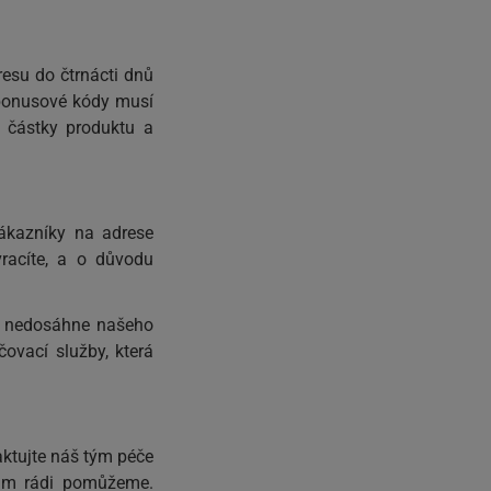
resu do čtrnácti dnů
y bonusové kódy musí
 částky produktu a
zákazníky na adrese
vracíte, a o důvodu
kud nedosáhne našeho
čovací služby, která
ktujte náš tým péče
ám rádi pomůžeme.