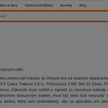
Akce a slevy
Dárkové certifikáty
Novinky
Blog
vratu pro oděv
ěvu mohou být vráceny do čtrnácti dnů od obdržení objednávky
 CFS Česka Třebová S.R.O., Průmyslová 2180, 560 02 Česka Tř
tavu. Zákazník musí zařídit a zaplatit za návratové náklady
jedinečným bonusovým kódem, musí být tento kód nevyužitý (
 kartou, která není poškrábena), aby se způsobilo pro jako