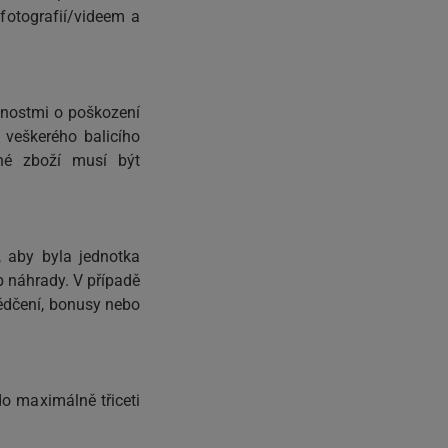
fotografií/videem a
bnostmi o poškození
z veškerého balicího
né zboží musí být
, aby byla jednotka
b náhrady. V případě
ědčení, bonusy nebo
do maximálně třiceti