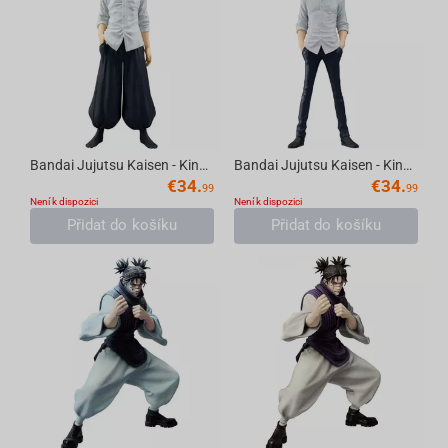
Bandai Jujutsu Kaisen - King Of Artist Suguru Geto Hidden Inventory Premature Death I...
Bandai Jujutsu Kaisen - King Of Artist Satoru Gojo Hidden Inventory Premature Death I...
€
34.
€
34.
99
99
Není k dispozici
Není k dispozici
Přidat do košíku
Přidat do košíku