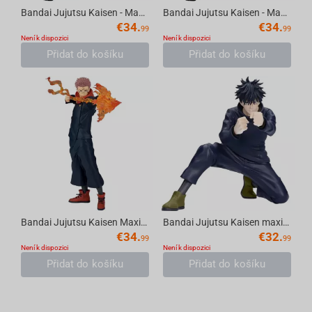
Bandai Jujutsu Kaisen - Maximatic Choso(Ver.B) Figure
Bandai Jujutsu Kaisen - Maximatic Choso(Ver.A) Figure
€
34.
€
34.
99
99
Není k dispozici
Není k dispozici
Přidat do košíku
Přidat do košíku
Bandai Jujutsu Kaisen Maximaticplus Sukuna
Bandai Jujutsu Kaisen maximatic Yuji Itadori-megumi fushiguro(b:Megumi Fushiguro)
€
34.
€
32.
99
99
Není k dispozici
Není k dispozici
Přidat do košíku
Přidat do košíku