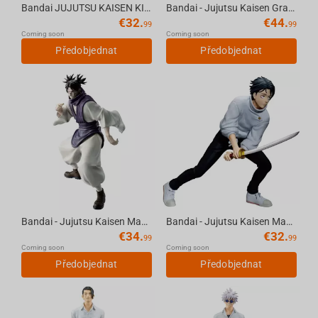
Bandai JUJUTSU KAISEN KING OF ARTIST YUJI ITADORI SPECIAL ver.
Bandai - Jujutsu Kaisen Grandista- Zenin Naoya Figure
€
32.
€
44.
99
99
Coming soon
Coming soon
Předobjednat
Předobjednat
Bandai - Jujutsu Kaisen Maximatic- Choso
Bandai - Jujutsu Kaisen Maximatic -Yuta Okkotsu Culling Game version
€
34.
€
32.
99
99
Coming soon
Coming soon
Předobjednat
Předobjednat