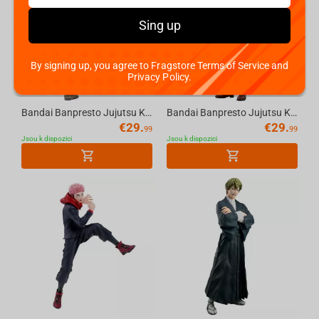
Sing up
By signing up, you agree to Fragstore Terms of Service and
Privacy Policy.
Bandai Banpresto Jujutsu Kaisen - Break Time Collection Vol.2 Megumi Fushiguro Figure
Bandai Banpresto Jujutsu Kaisen - Q Posket-Kento Nanami-(Ver.A) Figure
€
29.
€
29.
99
99
Jsou k dispozici
Jsou k dispozici