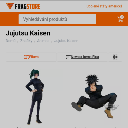
Spojené státy americké
0
Jujutsu Kaisen
Domů
Značky
Animes
Jujutsu Kaisen
/
/
/
Filters
Newest Items First