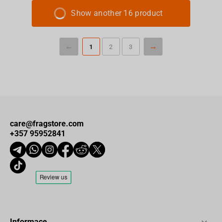
Show another 16 product
1
2
3
care@fragstore.com
+357 95952841
Informace