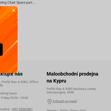
FragON Gaming Chair Spare part 3 - 60mm nylon wheels set(5 pieces)
ici
.
ktujte nás
Maloobchodní prodejna
na Kypru
 Profiti Ilias 4, KIBC, Office
46
Profiti Ilias 4, KIBC business center,
Germasogeia, 4046
orking hours:
Friday 09:00 - 19:00
Zobrazit na mapě
esalers:
+357 95952841
Monday - Friday 10am - 7pm