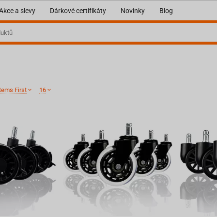
Akce a slevy
Dárkové certifikáty
Novinky
Blog
tems First
16