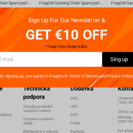
FragON Gaming Chair Spare part 10 - 75 nylon wheels with brakes set(5 pieces)
FragON Gaming Chair Spare part 1 - 75mm transparent Silicone wheels set(5 pieces)
Není k dispozici
Není k dispoz
€
27.
€
15.
Sign Up For Our Newsletter &
00
00
GET €10 OFF
* Your First Order €50+
Sing up
By signing up, you agree to Fragstore Terms of Service and Privacy Policy
e
Technická
Dodávka
Konta
podpora
DHL
Limassol,
102A, 40
Zásady používání
UPS
souborů cookies
Office w
ditions
DPD
Monday - 
Ochrana osobních
(GMT+3)
údajů
FedEx
For whol
Reklamace a vrácení
Packeta