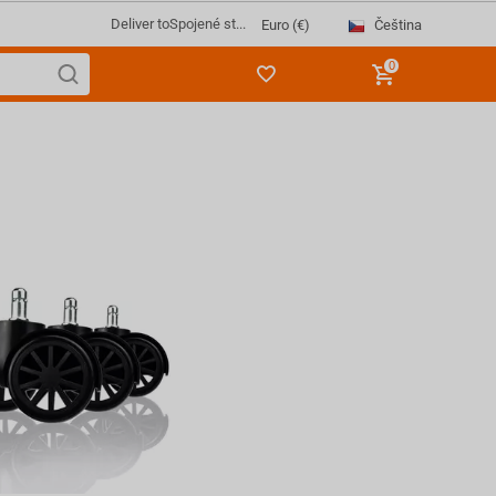
Deliver to
Spojené st...
Čeština
Euro (€)
0