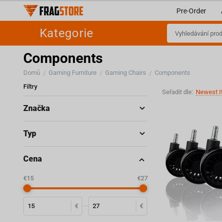
Pre-Order
Kategorie
Components
Domů
Gaming Furniture
Gaming Chairs
Components
/
/
/
Filtry
Seřadit dle:
Newest I
Značka
Typ
Cena
‎€
15
‎€
27
€
€