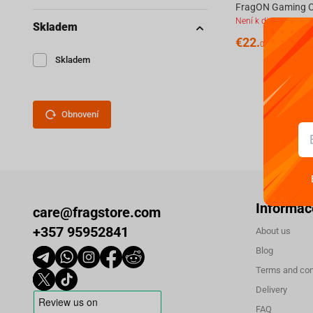
Není k dispozici
Skladem
€
22.
00
Skladem
Obnovení
Informac
care@fragstore.com
+357 95952841
About us
Blog
Terms and con
Delivery
FAQ