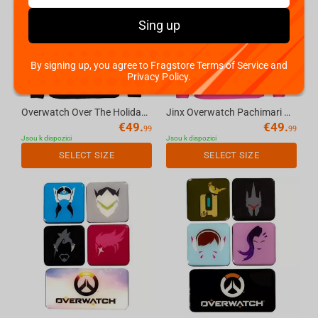
Sing up
By signing up, you agree to Fragstore Terms of Service and
Privacy Policy.
Overwatch Over The Holidays Ugly Holiday Sweater, Black, M
Jinx Overwatch Pachimari Pals Ugly Holiday Sweater, Pink, S
€
49.
€
49.
99
99
Jsou k dispozici
Jsou k dispozici
SELECT SIZE
SELECT SIZE