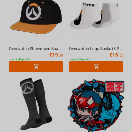
Overwatch Showdown Snap Back
Overwatch Logo Socks (3 Pack)-One Size-White
€
19.
€
15.
99
00
Jsou k dispozici
Jsou k dispozici