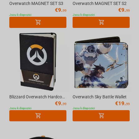
Overwatch MAGNET SET S3
Overwatch MAGNET SET S2
€
9.
€
9.
99
99
Jsou k dispozici
Jsou k dispozici
Blizzard Overwatch Hardcover Ruled Journal
Overwatch Sky Battle Wallet
€
9.
€
19.
99
99
Jsou k dispozici
Jsou k dispozici