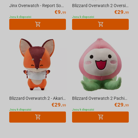
Jinx Overwatch - Report Socks One size
Blizzard Overwatch 2 Oversized Kiriko Pin
€
9.
€
29.
99
99
Jsou k dispozici
Jsou k dispozici
Blizzard Overwatch 2 - Akari's Fox Plush 33cm (color box)
Blizzard Overwatch 2 Pachimari Plush 16.5 cm
€
29.
€
29.
99
99
Jsou k dispozici
Jsou k dispozici