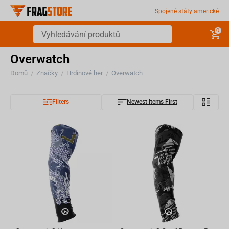
Spojené státy americké
0
Overwatch
Domů
Značky
Hrdinové her
Overwatch
/
/
/
Filters
Newest Items First