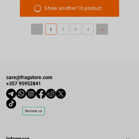
Show another 16 product
1
2
3
4
care@fragstore.com
+357 95952841
Informace