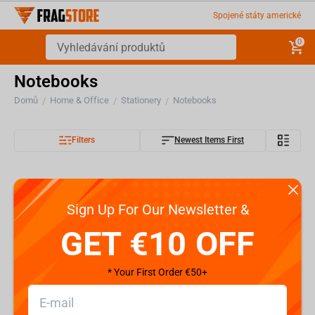
Spojené státy americké
0
Notebooks
Domů
Home & Office
Stationery
Notebooks
/
/
/
Filters
Newest Items First
Sign Up For Our Newsletter &
GET €10 OFF
* Your First Order €50+