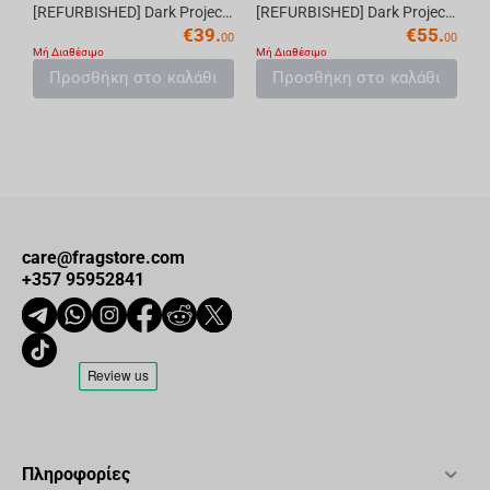
[REFURBISHED] Dark Project One KD87A Violet/White - G3MS Mech. RGB (ENG)
[REFURBISHED] Dark Project One KD87A Pudding Black - Gateron Mech. Yellow RGB (ENG)
€
39.
€
55.
00
00
Μή Διαθέσιμο
Μή Διαθέσιμο
Προσθήκη στο καλάθι
Προσθήκη στο καλάθι
care@fragstore.com
+357 95952841
Πληροφορίες