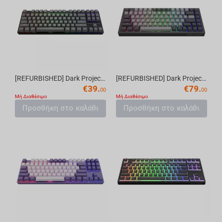
[REFURBISHED] Dark Project One KD87A Black - Gateron Mech. Red RGB (ENG)
[REFURBISHED] Dark Project KD83A Black / Cloud Grey - Gateron Cap Teal RGB (ENG)
€
39.
€
79.
00
00
Μή Διαθέσιμο
Μή Διαθέσιμο
Προσθήκη στο καλάθι
Προσθήκη στο καλάθι