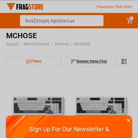
Ηνωμένες Πολιτείες
0
MCHOSE
Αρχική
Manufacturers
Devices
MCHOSE
/
/
/
Filters
Newest Items First
Sign Up For Our Newsletter &