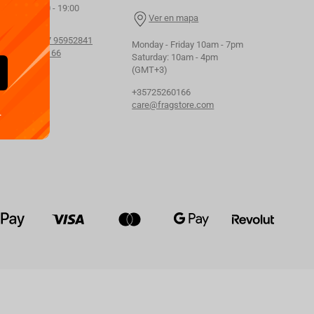
Friday 09:00 - 19:00
Ver en mapa
esalers:
+357 95952841
Monday - Friday 10am - 7pm
+357 25260166
Saturday: 10am - 4pm
(GMT+3)
+35725260166
care@fragstore.com
.