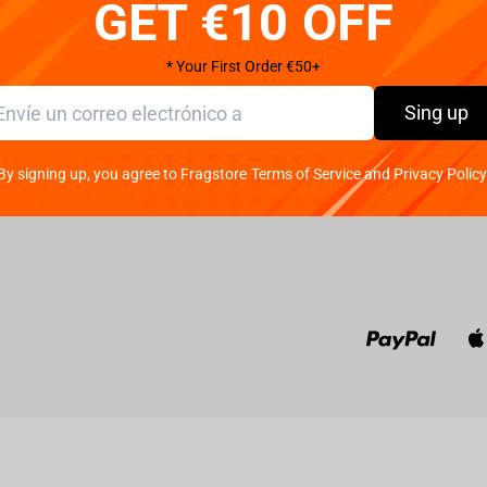
GET €10 OFF
ditions
Política de
DPD
Monday - 
devoluciones
(GMT+3)
FedEx
Garantía y servicio
For whol
Packeta
* Your First Order €50+
Contactos
Finance:
Sing up
By signing up, you agree to Fragstore Terms of Service and Privacy Policy