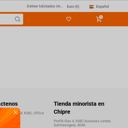
Deliver to
Estados Un...
Español
Euro (€)
0
áctenos
Tienda minorista en
Chipre
 Profiti Ilias 4, KIBC, Office
46
Profiti Ilias 4, KIBC business center,
Germasogeia, 4046
orking hours: