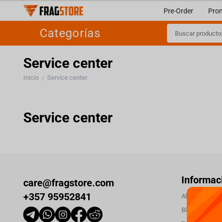
Pre-Order
Pro
Categorías
Service center
Inicio
Service center
/
Service center
Informac
care@fragstore.com
+357 95952841
About us
Blog