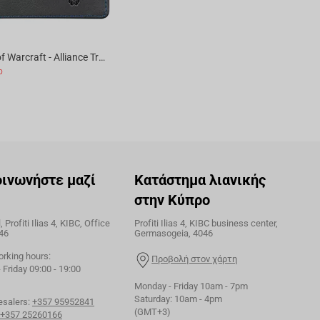
Jinx World of Warcraft - Alliance Travel Card Wallet
ο
οινωνήστε μαζί
Κατάστημα λιανικής
στην Κύπρο
 Profiti Ilias 4, KIBC, Office
Profiti Ilias 4, KIBC business center,
46
Germasogeia, 4046
orking hours:
Προβολή στον χάρτη
Friday 09:00 - 19:00
Monday - Friday 10am - 7pm
Saturday: 10am - 4pm
esalers:
+357 95952841
(GMT+3)
+357 25260166