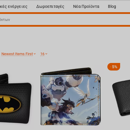
κές ενέργειες
Δωροεπιταγές
Νέα Προϊόντα
Blog
:
Newest Items First
16
5%
-