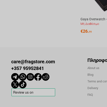
Gaya Overwatch -
Μή Διαθέσιμο
€
26.
99
Πληροφο
care@fragstore.com
+357 95952841
About us
Blog
Terms and con
Delivery
FAQ