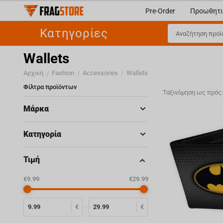
Pre-Order
Προωθητι
Κατηγορίες
Wallets
Αρχική
Fashion
Accessories
Wallets
/
/
/
Φίλτρα προϊόντων
Ταξινόμηση ως πρός
Μάρκα
Κατηγορία
Τιμή
‎€
9.99
‎€
29.99
€
€