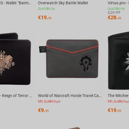
Abysse DC COMICS - Wallet "Batman suit"
Overwatch Sky Battle Wallet
Virtus.pro 
Διατίθεται
Διατίθεται
€
29.99
€
19.
€
28.
99
49
Blizzard Diablo IV - Reign of Terror Bi-Fold Wallet
World of Warcraft Horde Travel Card Wallet-N/A-Black/Red
Μή Διαθέσιμο
Μή Διαθέσιμ
€
9.
€
19.
99
99