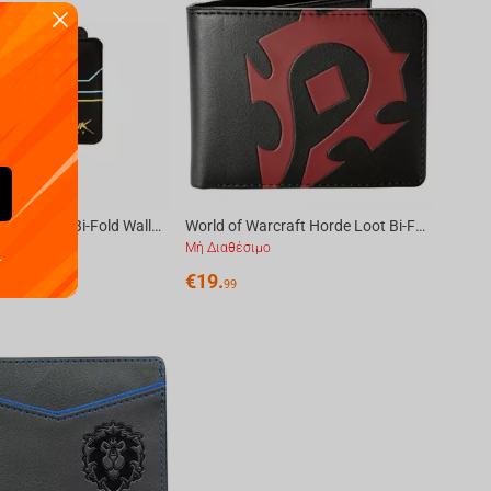
Cyberpunk 2077 Hack Bi-Fold Wallet
World of Warcraft Horde Loot Bi-Fold Wallet, Black/Red
ο
Μή Διαθέσιμο
.
€
19.
99