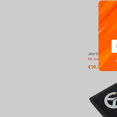
Μή Διαθέσιμο
€
19.
99