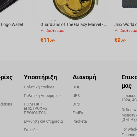
 Logo Wallet
Guardians of The Galaxy Marvel - Groot Wallet Coin
Μή Διαθέσιμο
Μή Διαθέσιμ
€
11.
€
9.
99
99
ρίες
Υποστήριξη
Διανομή
Επικ
μας
Πολιτική cookies
DHL
Πολιτική Απορρήτου
UPS
Limassol,
102A, 40
ditions
ΠΟΛΙΤΙΚΗ
DPD
ΕΠΙΣΤΡΟΦΗΣ
Office w
ΠΡΟΪΟΝΤΩΝ
FedEx
Monday - 
(GMT+3)
Εγγύηση και υπηρεσία
Packeta
For whol
Επαφές
Finance: