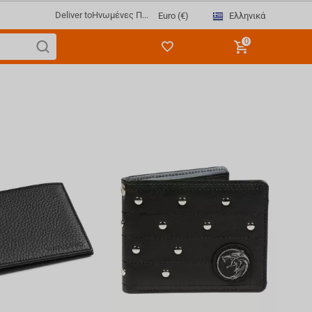
Deliver to
Ηνωμένες Π...
Ελληνικά
Euro (€)
0