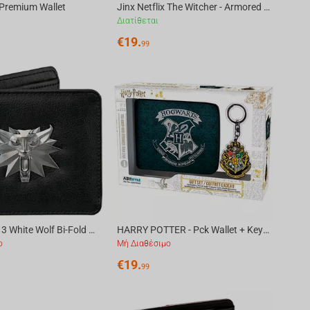
- Premium Wallet
Jinx Netflix The Witcher - Armored Up Bi-Fold Wallet
Διατίθεται
€
19.
99
The Witcher 3 White Wolf Bi-Fold Wallet, Black
HARRY POTTER - Pck Wallet + Keyring "Poudlard"
ο
Μή Διαθέσιμο
€
19.
99