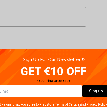
Sign Up For Our Newsletter &
GET €10 OFF
* Your First Order €50+
Sing up
 my personal data in accordance with the law of Czech Republic.
By signing up, you agree to Fragstore Terms of Service and Privacy Policy