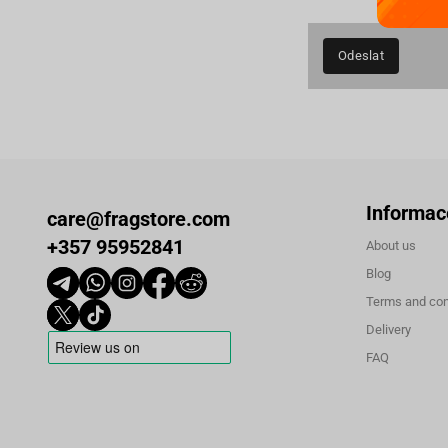
Odeslat
Informac
care@fragstore.com
+357 95952841
About us
Blog
Terms and con
Delivery
FAQ