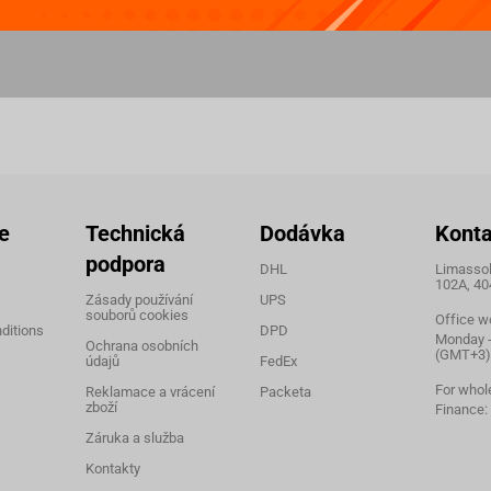
e
Technická
Dodávka
Konta
podpora
DHL
Limassol,
102A, 40
Zásady používání
UPS
souborů cookies
Office w
ditions
DPD
Monday - 
Ochrana osobních
(GMT+3)
údajů
FedEx
For whol
Reklamace a vrácení
Packeta
zboží
Finance:
Záruka a služba
Kontakty