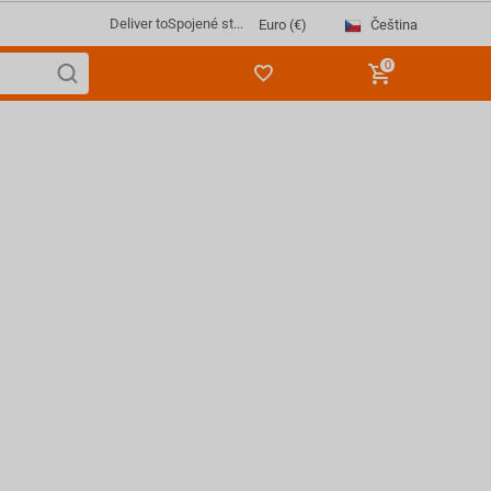
Deliver to
Spojené st...
Čeština
Euro (€)
0