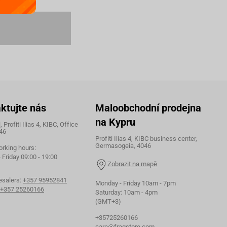
ktujte nás
Maloobchodní prodejna
na Kypru
 Profiti Ilias 4, KIBC, Office
46
Profiti Ilias 4, KIBC business center,
Germasogeia, 4046
orking hours:
Friday 09:00 - 19:00
Zobrazit na mapě
esalers:
+357 95952841
Monday - Friday 10am - 7pm
+357 25260166
Saturday: 10am - 4pm
(GMT+3)
+35725260166
care@fragstore.com