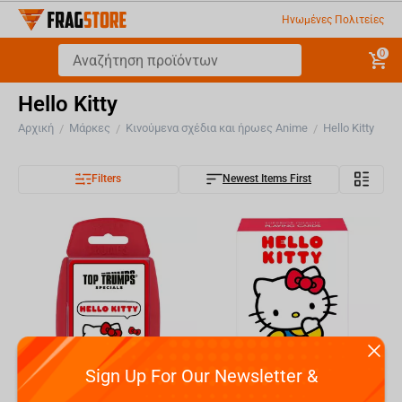
Ηνωμένες Πολιτείες
0
Hello Kitty
Αρχική
Μάρκες
Κινούμενα σχέδια και ήρωες Anime
Hello Kitty
/
/
/
Filters
Newest Items First
Sign Up For Our Newsletter &