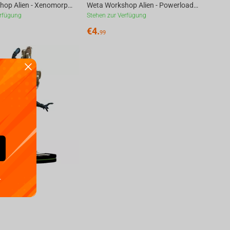
Weta Workshop Alien - Xenomorph Figure Mini Epics
Weta Workshop Alien - Powerloader Figure Micro Epic
erfügung
Stehen zur Verfügung
€
4.
99
morph Q-Fig
.
ar