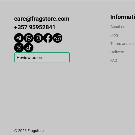
Informat
care@fragstore.com
+357 95952841
About us
Blog
Terms and con
Delivery
FAQ
© 2026 Fragstore.