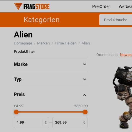
Pre-Order
Werbea
Kategorien
Alien
Homepage
Marken
Filme Helden
Alien
/
/
/
Produktfilter
Ordnen nach:
Newest
Marke
Typ
Preis
‎€
4.99
‎€
369.99
€
€