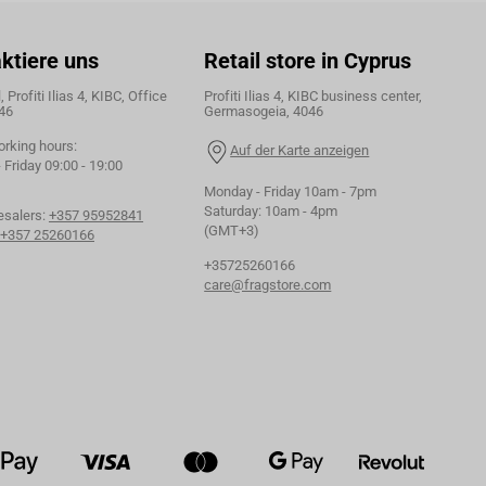
ktiere uns
Retail store in Cyprus
 Profiti Ilias 4, KIBC, Office
Profiti Ilias 4, KIBC business center,
46
Germasogeia, 4046
orking hours:
Auf der Karte anzeigen
Friday 09:00 - 19:00
Monday - Friday 10am - 7pm
Saturday: 10am - 4pm
esalers:
+357 95952841
(GMT+3)
+357 25260166
+35725260166
care@fragstore.com