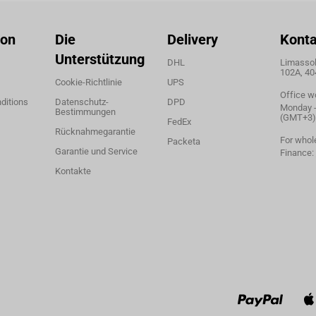
ion
Die
Delivery
Konta
Unterstützung
DHL
Limassol,
102A, 40
Cookie-Richtlinie
UPS
Office w
ditions
Datenschutz-
DPD
Monday - 
Bestimmungen
(GMT+3)
FedEx
Rücknahmegarantie
For whol
Packeta
Garantie und Service
Finance:
Kontakte