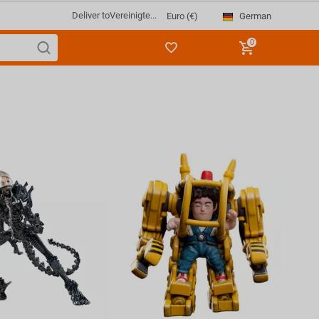
Deliver to
Vereinigte...
German
Euro (€)
0