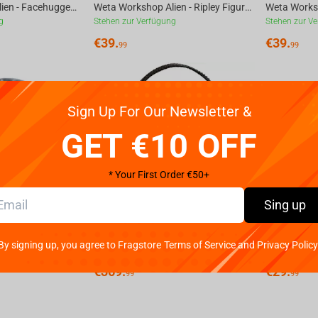
Weta Workshop Alien - Facehugger Figure Mini Epic
Weta Workshop Alien - Ripley Figure Mini Epic
g
Stehen zur Verfügung
Stehen zur V
€
39.
€
39.
99
99
Sign Up For Our Newsletter &
GET €10 OFF
* Your First Order €50+
Sing up
Weta Workshop Alien - Queen Figure Micro Epic
Iron Studios Alien 3 - Ellen Ripley And Dog Alien Art Scale 1/10
Alien Xeno
By signing up, you agree to Fragstore Terms of Service and Privacy Policy
g
Nicht verfügbar
Nicht verfügb
€
369.
€
29.
99
99