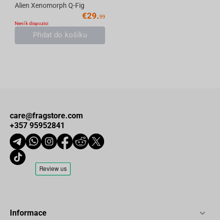
Alien Xenomorph Q-Fig
€
29.
99
Není k dispozici
Přidat do košíku
care@fragstore.com
+357 95952841
Informace