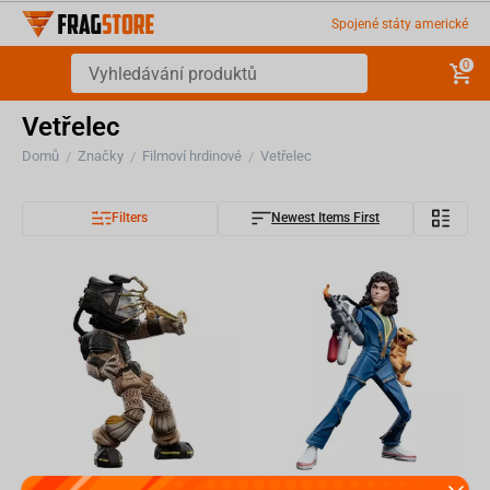
Spojené státy americké
0
Vetřelec
Domů
Značky
Filmoví hrdinové
Vetřelec
/
/
/
Filters
Newest Items First