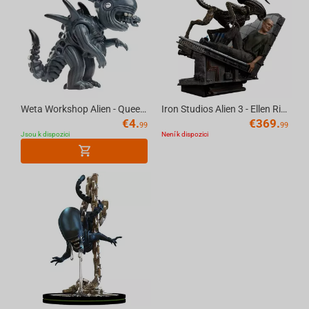
Weta Workshop Alien - Queen Figure Micro Epic
Iron Studios Alien 3 - Ellen Ripley And Dog Alien Art Scale 1/10
€
4.
€
369.
99
99
Jsou k dispozici
Není k dispozici