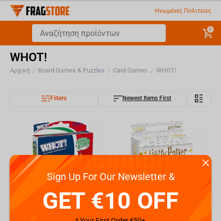
Ηνωμένες Πολιτείες
0
WHOT!
Αρχική
Board Games & Puzzles
Card Games
WHOT!
/
/
/
Filters
Newest Items First
Sign Up For Our Newsletter &
GET €10 OFF
* Your First Order €50+