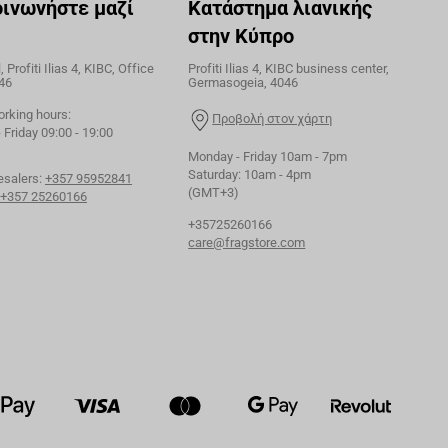
οινωνήστε μαζί
Κατάστημα λιανικής
στην Κύπρο
 Profiti Ilias 4, KIBC, Office
Profiti Ilias 4, KIBC business center,
46
Germasogeia, 4046
orking hours:
Προβολή στον χάρτη
Friday 09:00 - 19:00
Monday - Friday 10am - 7pm
Saturday: 10am - 4pm
esalers:
+357 95952841
(GMT+3)
+357 25260166
+35725260166
care@fragstore.com