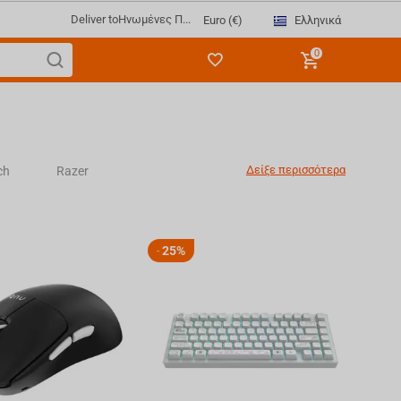
Deliver to
Ηνωμένες Π...
Ελληνικά
Euro (€)
0
Δείξε περισσότερα
ch
Razer
Kludge
XPG
25%
-
NMAX
FragON