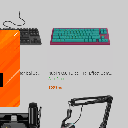
Nubi NK87 Black - Mechanical Gaming Keyboard [ANSI US]
Nubi NK68HE Ice - Hall Effect Gaming Keyboard [ANSI US]
Διατίθεται
€
39.
90
.