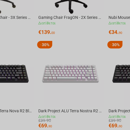
FragON Gaming Chair - 3X Series Rev. 2.0, Black
Gaming Chair FragON - 2X Series Rev. 2.0, Black/White
Nubi Mouse 
Διατίθεται
Διατίθεται
€
139.
€
34.
00
90
30%
30%
-
-
Dark Project ALU Terra Nova R2 Black - Wireless Gaming Keyboard (ANSI)
Dark Project ALU Terra Nostra R2 White - Wired Gaming Keyboard (ANSI)
Διατίθεται
Διατίθεται
€
99.90
€
99.90
€
69.
€
69.
90
90