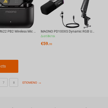
MAONO WM622 PB2 Wireless Mic System
MAONO PD100XS Dynamic RGB USB/XLR Microphone with Arm Stand, black
Διατίθεται
€
59.
99
ucts
7
8
ΕΠΌΜΕΝΟ