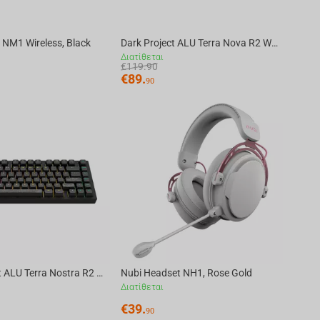
NM1 Wireless, Black
Dark Project ALU Terra Nova R2 White - Wireless Gaming Keyboard (ANSI)
Διατίθεται
€
119.90
€
89.
90
Dark Project ALU Terra Nostra R2 Black - Wired Gaming Keyboard (ANSI)
Nubi Headset NH1, Rose Gold
Διατίθεται
€
39.
90