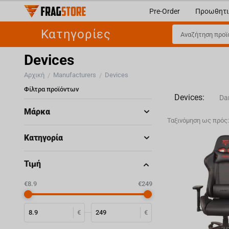
Pre-Order
Προωθητι
Κατηγορίες
Devices
Αρχική
Manufacturers
Devices
/
/
Φίλτρα προϊόντων
Devices:
Da
Μάρκα
Ταξινόμηση ως πρός
Ste
Κατηγορία
V
Τιμή
Ma
‎€
8.9
‎€
249
€
€