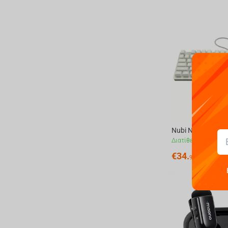
Διατίθεται
€
34.
90