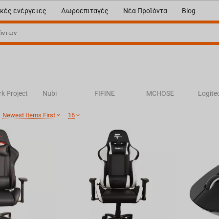
κές ενέργειες
Δωροεπιταγές
Νέα Προϊόντα
Blog
rk Project
Nubi
FIFINE
MCHOSE
Logite
:
Newest Items First
16
elSeries
Hyper X
Corsair
Hator
Royal 
GN
VXE
ATK
FGG
THRO
ono