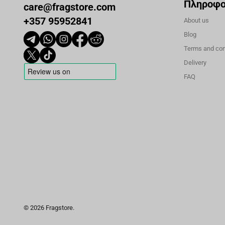
Πληροφο
care@fragstore.com
+357 95952841
About us
Blog
Terms and con
Delivery
FAQ
© 2026 Fragstore.