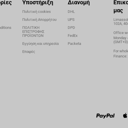
ρίες
Υποστήριξη
Διανομή
Επικ
μας
Πολιτική cookies
DHL
Πολιτική Απορρήτου
UPS
Limassol,
102A, 40
ditions
ΠΟΛΙΤΙΚΗ
DPD
ΕΠΙΣΤΡΟΦΗΣ
Office w
ΠΡΟΪΟΝΤΩΝ
FedEx
Monday - 
(GMT+3)
Εγγύηση και υπηρεσία
Packeta
For whol
Επαφές
Finance: