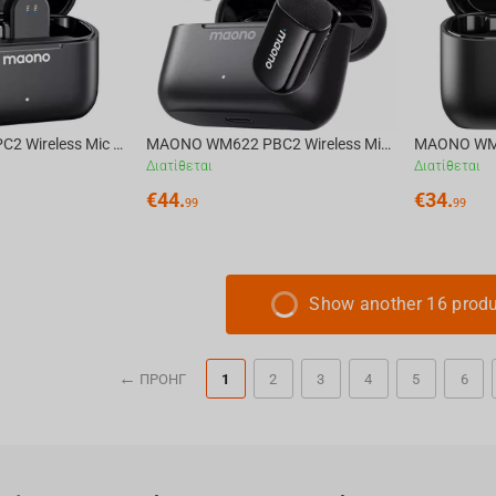
MAONO WM622 PC2 Wireless Mic System
MAONO WM622 PBC2 Wireless Mic System
Διατίθεται
Διατίθεται
€
44.
€
34.
99
99
Show another 16 prod
ΠΡΟΗΓ
1
2
3
4
5
6