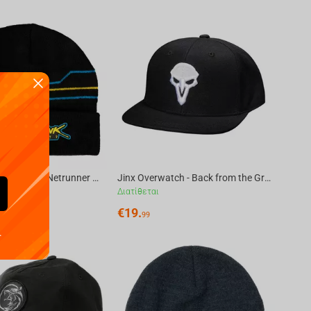
Jinx Cyberpunk 2077 - Netrunner Beanie Black, One Size
Jinx Overwatch - Back from the Grave Snapback
Διατίθεται
€
19.
99
.