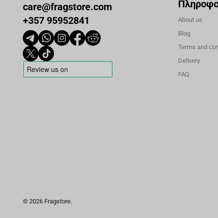
Πληροφο
care@fragstore.com
+357 95952841
About us
Blog
Terms and con
Delivery
FAQ
© 2026 Fragstore.