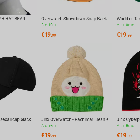
SH HAT BEAR
Overwatch Showdown Snap Back
World of Ta
Διατίθεται
Διατίθεται
€
19.
€
19.
99
99
seball cap black
Jinx Overwatch - Pachimari Beanie
Διατίθεται
Διατίθεται
€
19.
€
19.
99
99