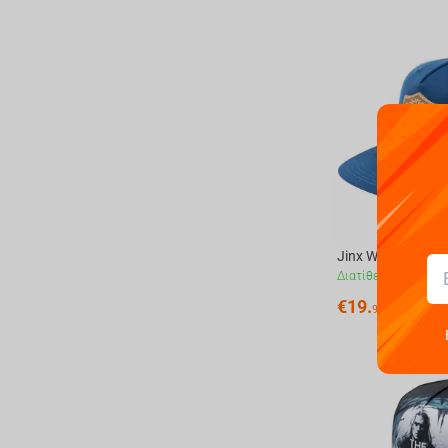
Διατίθεται
€
19.
99