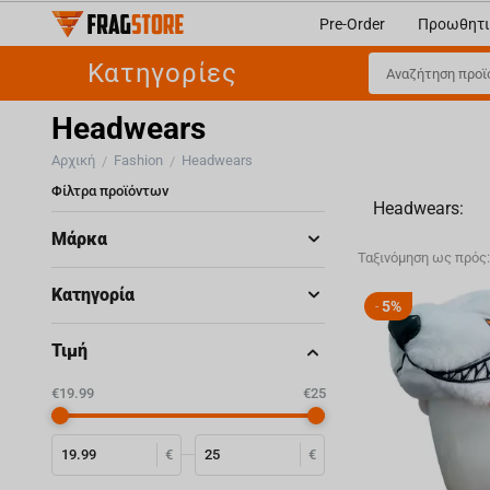
Pre-Order
Προωθητι
Κατηγορίες
Headwears
Αρχική
Fashion
Headwears
/
/
Φίλτρα προϊόντων
Headwears:
Μάρκα
Ταξινόμηση ως πρός
Κατηγορία
5%
-
Τιμή
‎€
19.99
‎€
25
€
€