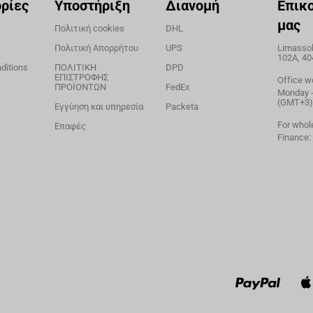
ρίες
Υποστήριξη
Διανομή
Επικ
μας
Πολιτική cookies
DHL
Πολιτική Απορρήτου
UPS
Limassol,
102A, 40
ditions
ΠΟΛΙΤΙΚΗ
DPD
ΕΠΙΣΤΡΟΦΗΣ
Office w
ΠΡΟΪΟΝΤΩΝ
FedEx
Monday - 
(GMT+3)
Εγγύηση και υπηρεσία
Packeta
For whol
Επαφές
Finance: