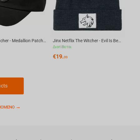
Jinx The Witcher - Medallion Patch Baseball Cap
Jinx Netflix The Witcher - Evil Is Beanie Navy
Διατίθεται
€
19.
99
ucts
ΠΌΜΕΝΟ