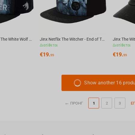
Jinx The Witcher - The White Wolf Hunts Snapback
Jinx Netflix The Witcher - End of The Journey Snapback
Διατίθεται
Διατίθεται
€
19.
€
19.
99
99
Show another 16 prod
ΠΡΟΗΓ
1
2
3
Ε