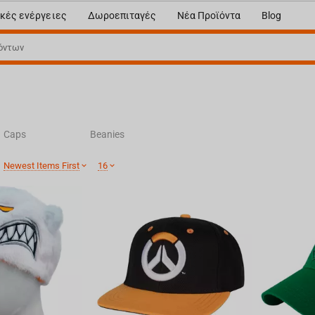
κές ενέργειες
Δωροεπιταγές
Νέα Προϊόντα
Blog
Caps
Beanies
:
Newest Items First
16