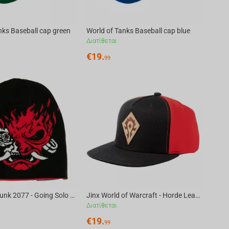
nks Baseball cap green
World of Tanks Baseball cap blue
Διατίθεται
€
19.
99
Jinx Cyberpunk 2077 - Going Solo Reversible Beanie Grey - Red
Jinx World of Warcraft - Horde Leather Emblem Snapback
Διατίθεται
€
19.
99