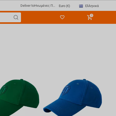
Deliver to
Ηνωμένες Π...
Ελληνικά
Euro (€)
0