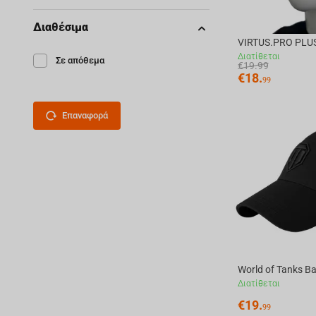
Διαθέσιμα
VIRTUS.PRO PLU
Διατίθεται
Σε απόθεμα
€
19.99
€
18.
99
Επαναφορά
World of Tanks Ba
Διατίθεται
€
19.
99