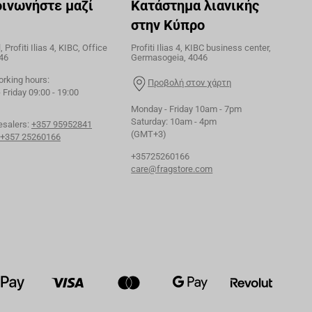
οινωνήστε μαζί
Κατάστημα λιανικής
στην Κύπρο
 Profiti Ilias 4, KIBC, Office
Profiti Ilias 4, KIBC business center,
46
Germasogeia, 4046
orking hours:
Προβολή στον χάρτη
Friday 09:00 - 19:00
Monday - Friday 10am - 7pm
Saturday: 10am - 4pm
esalers:
+357 95952841
(GMT+3)
+357 25260166
+35725260166
care@fragstore.com