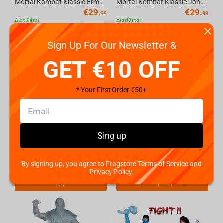
Mortal Kombat Klassic Ermac 7in Action Figure McFarlane Toys
Mortal Kombat Klassic Johnny Cage 7in Action Figure McFarlane Toys
€
29.
€
29.
99
99
Διατίθεται
Διατίθεται
Sign Up For Our Newsletter &
GET €10 OFF
* Your First Order €50+
Sing up
McFarlane Toys MORTAL KOMBAT 11 - Sub-Zero (Glow In The Dark Edition - Gold Label) Ac...
Mortal Kombat Klassic Sub-Zero (Ice Clone) 7in Action Figure McFarlane Toys
€
24.
€
29.
By signing up, you agree to Fragstore Terms of Service and
49
99
Διατίθεται
Coming soon
Privacy Policy.
Προπαραγγελία