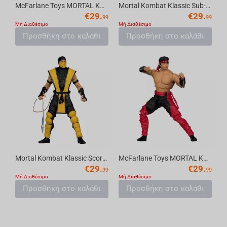
McFarlane Toys MORTAL KOMBAT KLASSIC - Kitana (Red Platinum Chase Edition) Figure (18...
Mortal Kombat Klassic Sub-Zero 7in Action Figure McFarlane Toys
€
29.
€
29.
99
99
Μή Διαθέσιμο
Μή Διαθέσιμο
Προσθήκη στο καλάθι
Προσθήκη στο καλάθι
Mortal Kombat Klassic Scorpion 7in Action Figure McFarlane Toys
McFarlane Toys MORTAL KOMBAT KLASSIC - Liu Kang Action Figure (18 cm)
€
29.
€
29.
99
99
Μή Διαθέσιμο
Μή Διαθέσιμο
Προσθήκη στο καλάθι
Προσθήκη στο καλάθι