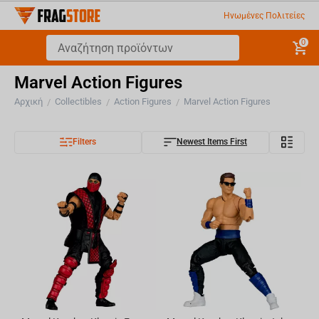
Ηνωμένες Πολιτείες
0
Marvel Action Figures
Αρχική
Collectibles
Action Figures
Marvel Action Figures
/
/
/
Filters
Newest Items First