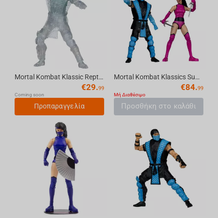
Mortal Kombat Klassic Reptile (Invisible) 7in Action Figure McFarlane Toys
Mortal Kombat Klassics Sub-Zero vs Mileena 7in Action Figure Deluxe 2-Pack McFarlane ...
€
29.
€
84.
99
99
Coming soon
Μή Διαθέσιμο
Προσθήκη στο καλάθι
Προπαραγγελία