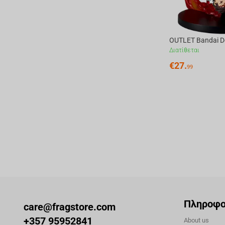
Διατίθεται
€
27.
99
Πληροφο
care@fragstore.com
+357 95952841
About us