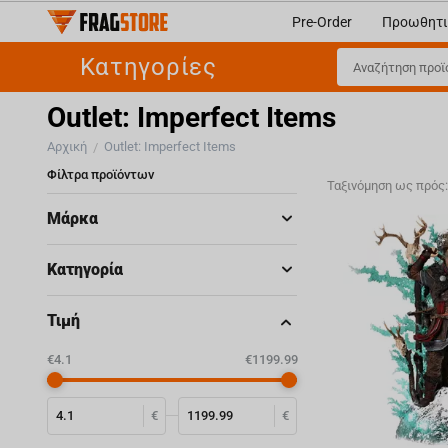
Pre-Order
Προωθητι
Κατηγορίες
Outlet: Imperfect Items
Αρχική
Outlet: Imperfect Items
/
Φίλτρα προϊόντων
Ταξινόμηση ως πρός
Μάρκα
Κατηγορία
Τιμή
‎€
4.1
‎€
1199.99
€
€