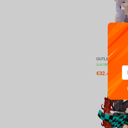
Διατίθεται
€
32.
99