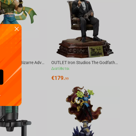
OUTLET Bandai Jojo'S Bizarre Adventure: Battle Tendency - Mometria Joseph Joestar
OUTLET Iron Studios The Godfather - Don Vito Corleone Statue Art Scale 1/10
Διατίθεται
€
179.
99
.