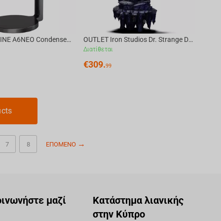
OUTLET FIFINE A6NEO Condenser RGB USB Microphone, Black
OUTLET Iron Studios Dr. Strange Deluxe - Infinity Gauntlet Diorama Statue BDS Art Sc...
Διατίθεται
€
309.
99
ucts
7
8
ΕΠΌΜΕΝΟ
οινωνήστε μαζί
Κατάστημα λιανικής
στην Κύπρο