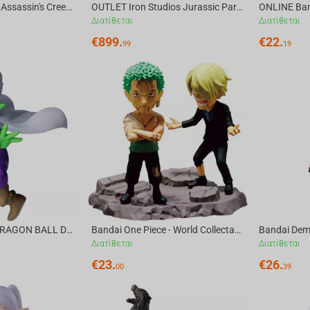
OUTLET PureArts Assassin's Creed: Animus - Eivor Limited Edition High-end Statue Scal...
OUTLET Iron Studios Jurassic Park - T-Rex attacks Donald Gennaro Statue Demi Scale 1/20
Διατίθεται
Διατίθεται
€
899.
€
22.
99
19
OUTLET Bandai DRAGON BALL DAIMA PICCOLO(MINI) FIGURE WITH PANEL
Bandai One Piece - World Collectable Figure Log Stories-Roronoa Zoro & Sanji-"...Noth...
Διατίθεται
Διατίθεται
€
23.
€
26.
00
39