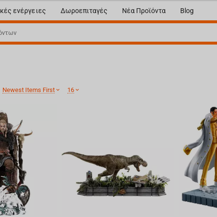
κές ενέργειες
Δωροεπιταγές
Νέα Προϊόντα
Blog
:
Newest Items First
16