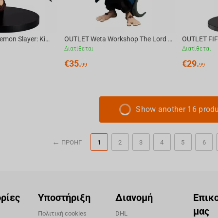
OUTLET Bandai Demon Slayer: Kimetsu no Yaiba VIBRATION STARS PLUS-Tanjiro Kamado
OUTLET Weta Workshop The Lord of the Rings - Pippin Figure Mini Epics
Διατίθεται
Διατίθεται
€
35.
€
29.
99
99
Show another 16 prod
ΠΡΟΗΓ
1
2
3
4
5
6
ρίες
Υποστήριξη
Διανομή
Επικ
μας
Πολιτική cookies
DHL