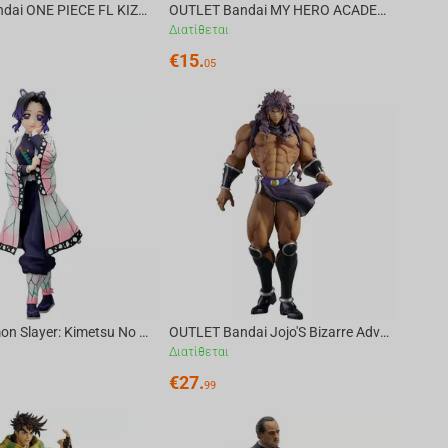
ONLINE Bandai ONE PIECE FL KIZARU BORSALINO
OUTLET Bandai MY HERO ACADEMIA Fluffy Puffy～DEKUSHEEP & BAKUDOG～(B:BAKUDOG)
Διατίθεται
€
15.
05
Bandai Demon Slayer: Kimetsu No Yaiba - Glitter&Glamours Shinobu Kocho
OUTLET Bandai Jojo'S Bizarre Adventure:Battle Tendency - Mometria Kars
Διατίθεται
€
27.
99