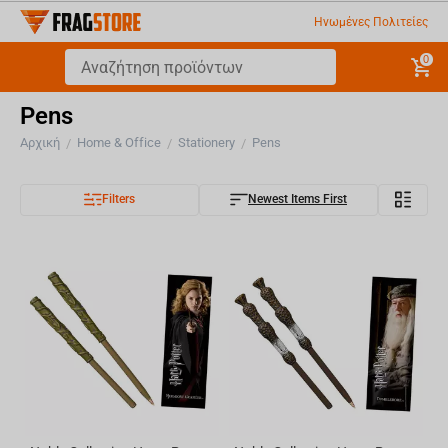
Ηνωμένες Πολιτείες
0
Pens
Αρχική
Home & Office
Stationery
Pens
/
/
/
Filters
Newest Items First