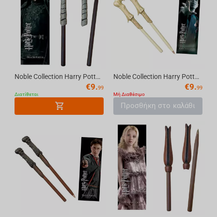
Noble Collection Harry Potter - Death Eater (skull) Wand Pen and Bookmark
Noble Collection Harry Potter - Voldemort Wand Pen and Bookmark
€
9.
€
9.
99
99
Διατίθεται
Μή Διαθέσιμο
Προσθήκη στο καλάθι