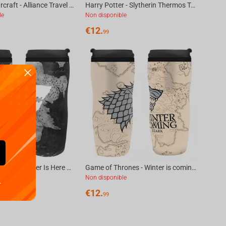
World of Warcraft - Alliance Travel mug 355 ml
Harry Potter - Slytherin Thermos Travel Mug, 355 ml
le
Non disponible
€
12.
99
Game of Thrones - Winter Is Here Thermos Travel Mug, 355 ml
Game of Thrones - Winter is coming Thermos Travel Mug, 355 ml
le
Non disponible
.
€
12.
99