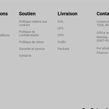
ions
Soutien
Livraison
Conta
Politique relative aux
DHL
Limassol,
cookies
102A, 40
UPS
Politique de
Office w
ditions
confidentialité
DPD
Monday - 
(GMT+3)
Politique de retour
FedEx
For whol
Garantie et service
Packeta
Finance:
Contacts