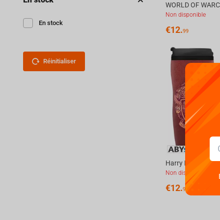
Non disponible
En stock
€
12.
99
Réinitialiser
Non disponible
€
12.
99