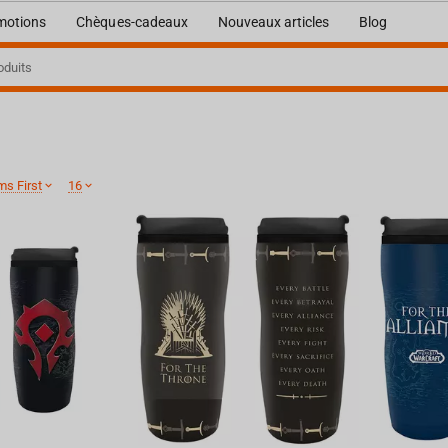
motions
Chèques-cadeaux
Nouveaux articles
Blog
ms First
16