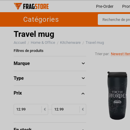
Pre-Order
Pro
Catégories
Travel mug
Accueil
Home & Office
Kitchenware
Travel mug
/
/
/
Filtres de produits
Trier par:
Newest Ite
Marque
Type
Prix
€
€
En stock