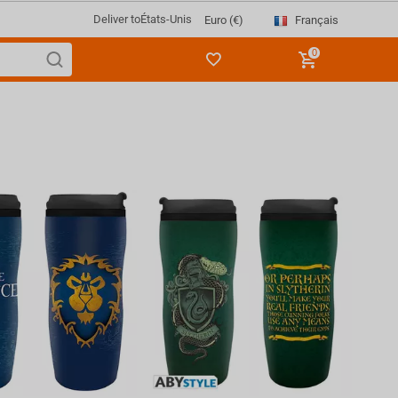
Deliver to
États-Unis
Français
Euro (€)
0