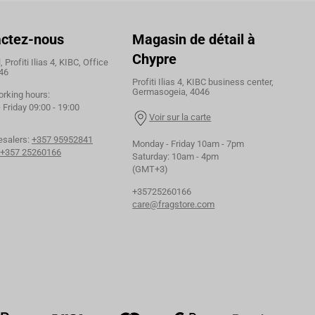
ctez-nous
Magasin de détail à
Chypre
 Profiti Ilias 4, KIBC, Office
46
Profiti Ilias 4, KIBC business center,
Germasogeia, 4046
orking hours:
Friday 09:00 - 19:00
Voir sur la carte
esalers:
+357 95952841
Monday - Friday 10am - 7pm
+357 25260166
Saturday: 10am - 4pm
(GMT+3)
+35725260166
care@fragstore.com