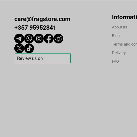
Informat
care@fragstore.com
+357 95952841
About us
Blog
Terms and con
Delivery
FAQ