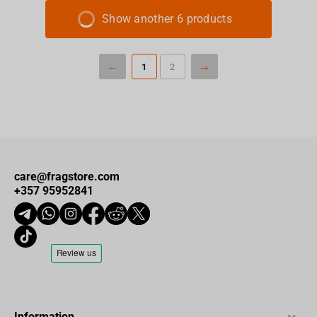
Show another 6 products
1
2
care@fragstore.com
+357 95952841
Information