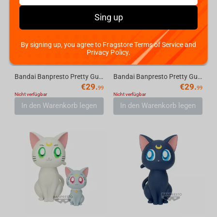
Sing up
By signing up, you agree to Fragstore Terms of Service and
Privacy Policy.
Bandai Banpresto Pretty Guardian Sailor Moon Cosmos the Movie - Q posket-Eternal Sail...
Bandai Banpresto Pretty Guardian Sailor Moon Cosmos the Movie - Q posket-Eternal Sail...
€
29.
€
29.
99
99
Nicht verfügbar
Nicht verfügbar
In den Warenkorb legen
In den Warenkorb legen