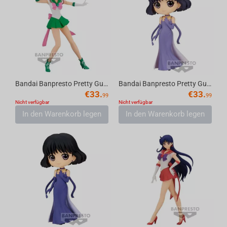
Bandai Banpresto Pretty Guardian Sailor Moon Eternal the Movie - Glitter & Glamours -...
Bandai Banpresto Pretty Guardian Sailor Moon Eternal the Movie - Q posket-Princess Sa...
€
33.
€
33.
99
99
Nicht verfügbar
Nicht verfügbar
In den Warenkorb legen
In den Warenkorb legen