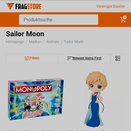
Vereinigte Staaten
0
Sailor Moon
Homepage
Marken
Animes
Sailor Moon
/
/
/
Filters
Newest Items First