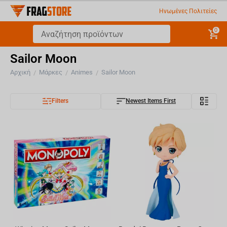
Ηνωμένες Πολιτείες
0
Sailor Moon
Αρχική
Μάρκες
Animes
Sailor Moon
/
/
/
Filters
Newest Items First