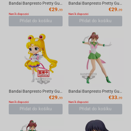
Bandai Banpresto Pretty Guardian Sailor Moon Cosmos the Movie - Sofvimates Artemis & ...
Bandai Banpresto Pretty Guardian Sailor Moon Cosmos the Movie - Sofvimates Luna Figure
€
29.
€
29.
99
99
Není k dispozici
Není k dispozici
Přidat do košíku
Přidat do košíku
Bandai Banpresto Pretty Guardian Sailor Moon Cosmos the Movie - Q posket-Eternal Sail...
Bandai Banpresto Pretty Guardian Sailor Moon Eternal the Movie - Glitter & Glamours -...
€
29.
€
33.
99
99
Není k dispozici
Není k dispozici
Přidat do košíku
Přidat do košíku