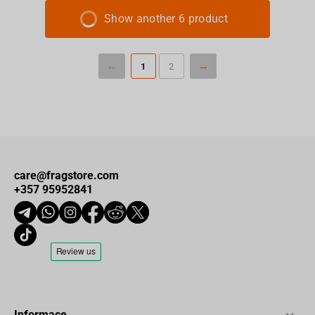
Show another 6 product
1
2
care@fragstore.com
+357 95952841
Informace