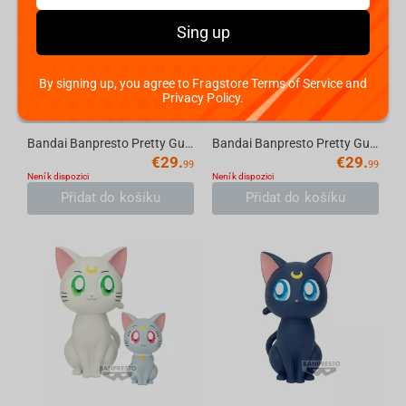
Sing up
By signing up, you agree to Fragstore Terms of Service and
Privacy Policy.
Bandai Banpresto Pretty Guardian Sailor Moon Cosmos the Movie - Q posket-Eternal Sail...
Bandai Banpresto Pretty Guardian Sailor Moon Cosmos the Movie - Q posket-Eternal Sail...
€
29.
€
29.
99
99
Není k dispozici
Není k dispozici
Přidat do košíku
Přidat do košíku