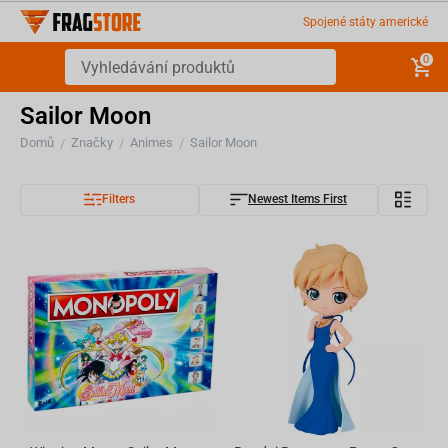
Spojené státy americké
0
Sailor Moon
Domů
Značky
Animes
Sailor Moon
/
/
/
Filters
Newest Items First