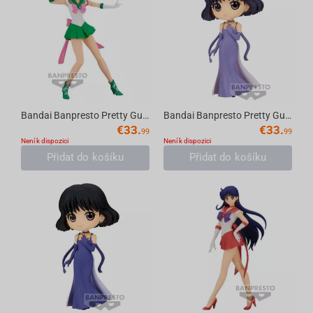
Bandai Banpresto Pretty Guardian Sailor Moon Eternal the Movie - Glitter & Glamours -...
Bandai Banpresto Pretty Guardian Sailor Moon Eternal the Movie - Q posket-Princess Sa...
€
33.
€
33.
99
99
Není k dispozici
Není k dispozici
Přidat do košíku
Přidat do košíku